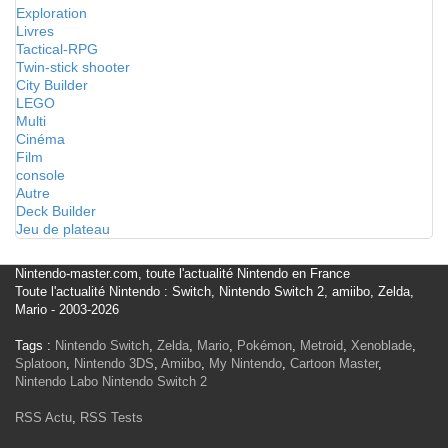
Exploration
Livres
Tactical-RPG
Twin-stick shooter
City Builder
LEGO
Multi
Cinéma
Film
console
Autre
Deck Builder
Jeu de plateau
Nintendo-master.com, toute l'actualité Nintendo en France
Toute l'actualité Nintendo : Switch, Nintendo Switch 2, amiibo, Zelda,
Mario - 2003-2026
Tags :
Nintendo Switch
,
Zelda
,
Mario
,
Pokémon
,
Metroid
,
Xenoblade
,
Splatoon
,
Nintendo 3DS
,
Amiibo
,
My Nintendo
,
Cartoon Master
,
Nintendo Labo
Nintendo Switch 2
RSS Actu
,
RSS Tests