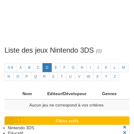
Liste des jeux Nintendo 3DS
(0)
0-9
A
B
C
D
E
F
G
H
I
J
K
L
M
N
O
P
Q
R
S
T
U
V
W
X
Y
Z
Nom
Editeur/Dévelopeur
Genres
Aucun jeu ne correspond à vos critères.
Filtres actifs
Nintendo 3DS
Educatif