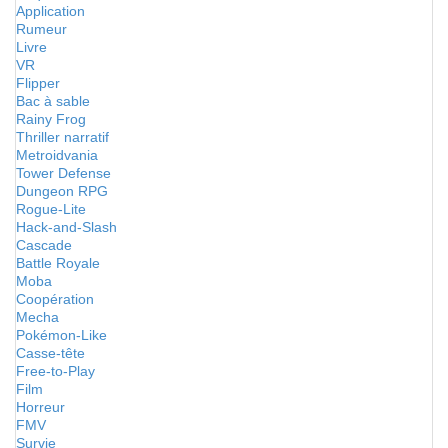
Application
Rumeur
Livre
VR
Flipper
Bac à sable
Rainy Frog
Thriller narratif
Metroidvania
Tower Defense
Dungeon RPG
Rogue-Lite
Hack-and-Slash
Cascade
Battle Royale
Moba
Coopération
Mecha
Pokémon-Like
Casse-tête
Free-to-Play
Film
Horreur
FMV
Survie