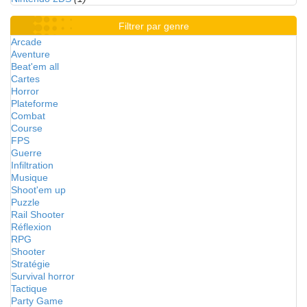
Filtrer par genre
Arcade
Aventure
Beat'em all
Cartes
Horror
Plateforme
Combat
Course
FPS
Guerre
Infiltration
Musique
Shoot'em up
Puzzle
Rail Shooter
Réflexion
RPG
Shooter
Stratégie
Survival horror
Tactique
Party Game