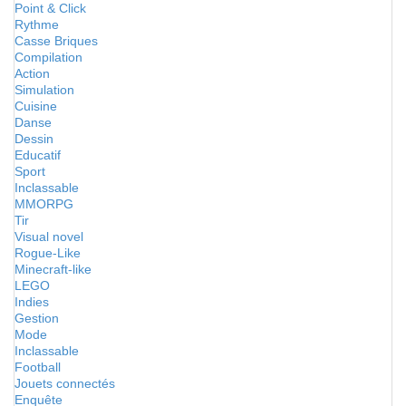
Point & Click
Rythme
Casse Briques
Compilation
Action
Simulation
Cuisine
Danse
Dessin
Educatif
Sport
Inclassable
MMORPG
Tir
Visual novel
Rogue-Like
Minecraft-like
LEGO
Indies
Gestion
Mode
Inclassable
Football
Jouets connectés
Enquête