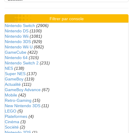
Filtrer par console
Nintendo Switch
(2906)
Nintendo DS
(1100)
Nintendo Wii
(1081)
Nintendo 3DS
(929)
Nintendo Wii U
(682)
GameCube
(422)
Nintendo 64
(315)
Nintendo Switch 2
(231)
NES
(138)
Super NES
(137)
GameBoy
(119)
Actualité
(111)
GameBoy Advance
(67)
Mobile
(42)
Retro-Gaming
(15)
New Nintendo 3DS
(11)
LEGO
(5)
Plateformes
(4)
Cinéma
(3)
Société
(2)
Nintendo 2DS
(1)