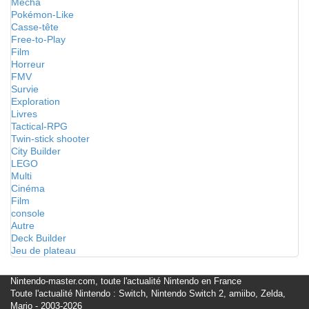
Mecha
Pokémon-Like
Casse-tête
Free-to-Play
Film
Horreur
FMV
Survie
Exploration
Livres
Tactical-RPG
Twin-stick shooter
City Builder
LEGO
Multi
Cinéma
Film
console
Autre
Deck Builder
Jeu de plateau
Nintendo-master.com, toute l'actualité Nintendo en France
Toute l'actualité Nintendo : Switch, Nintendo Switch 2, amiibo, Zelda,
Mario - 2003-2026