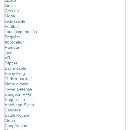
LEGO
Indies
Gestion
Mode
Inclassable
Football
Jouets connectés
Enquête
Application
Rumeur
Livre
VR
Flipper
Bac à sable
Rainy Frog
Thriller narratif
Metroidvania
Tower Defense
Dungeon RPG
Rogue-Lite
Hack-and-Slash
Cascade
Battle Royale
Moba
Coopération