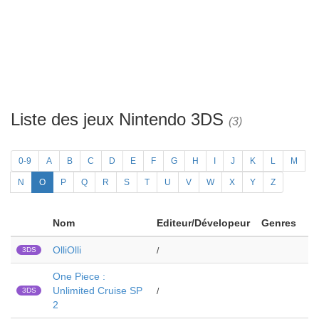
Liste des jeux Nintendo 3DS
(3)
0-9
A
B
C
D
E
F
G
H
I
J
K
L
M
N
O
P
Q
R
S
T
U
V
W
X
Y
Z
Nom
Editeur/Dévelopeur
Genres
OlliOlli
3DS
/
One Piece :
Unlimited Cruise SP
3DS
/
2