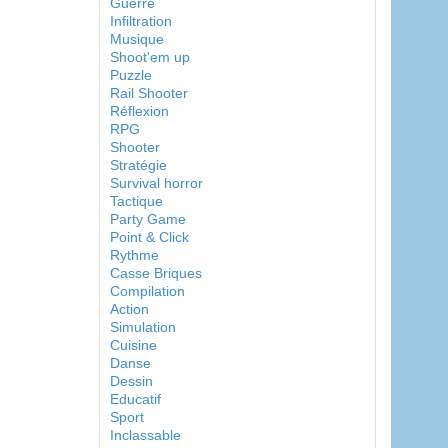
Guerre
Infiltration
Musique
Shoot'em up
Puzzle
Rail Shooter
Réflexion
RPG
Shooter
Stratégie
Survival horror
Tactique
Party Game
Point & Click
Rythme
Casse Briques
Compilation
Action
Simulation
Cuisine
Danse
Dessin
Educatif
Sport
Inclassable