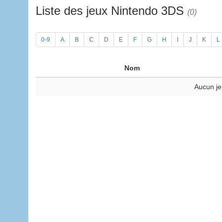
Liste des jeux Nintendo 3DS
(0)
0-9
A
B
C
D
E
F
G
H
I
J
K
L
Nom
Aucun je