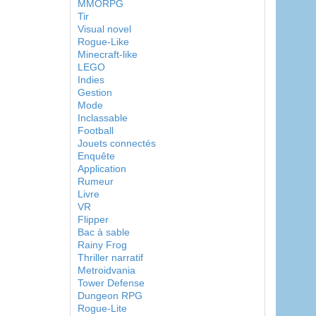
MMORPG
Tir
Visual novel
Rogue-Like
Minecraft-like
LEGO
Indies
Gestion
Mode
Inclassable
Football
Jouets connectés
Enquête
Application
Rumeur
Livre
VR
Flipper
Bac à sable
Rainy Frog
Thriller narratif
Metroidvania
Tower Defense
Dungeon RPG
Rogue-Lite