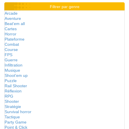
Filtrer par genre
Arcade
Aventure
Beat'em all
Cartes
Horror
Plateforme
Combat
Course
FPS
Guerre
Infiltration
Musique
Shoot'em up
Puzzle
Rail Shooter
Réflexion
RPG
Shooter
Stratégie
Survival horror
Tactique
Party Game
Point & Click