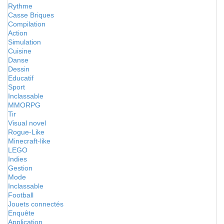
Rythme
Casse Briques
Compilation
Action
Simulation
Cuisine
Danse
Dessin
Educatif
Sport
Inclassable
MMORPG
Tir
Visual novel
Rogue-Like
Minecraft-like
LEGO
Indies
Gestion
Mode
Inclassable
Football
Jouets connectés
Enquête
Application