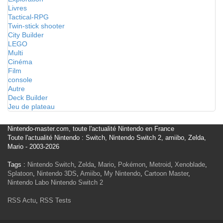
Livres
Tactical-RPG
Twin-stick shooter
City Builder
LEGO
Multi
Cinéma
Film
console
Autre
Deck Builder
Jeu de plateau
Nintendo-master.com, toute l'actualité Nintendo en France
Toute l'actualité Nintendo : Switch, Nintendo Switch 2, amiibo, Zelda,
Mario - 2003-2026
Tags :
Nintendo Switch
,
Zelda
,
Mario
,
Pokémon
,
Metroid
,
Xenoblade
,
Splatoon
,
Nintendo 3DS
,
Amiibo
,
My Nintendo
,
Cartoon Master
,
Nintendo Labo
Nintendo Switch 2
RSS Actu
,
RSS Tests