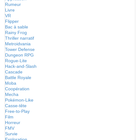
Rumeur
Livre
VR
Flipper
Bac à sable
Rainy Frog
Thriller narratif
Metroidvania
Tower Defense
Dungeon RPG
Rogue-Lite
Hack-and-Slash
Cascade
Battle Royale
Moba
Coopération
Mecha
Pokémon-Like
Casse-tête
Free-to-Play
Film
Horreur
FMV
Survie
Exploration