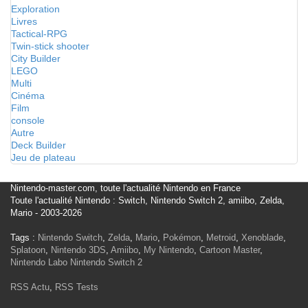
Exploration
Livres
Tactical-RPG
Twin-stick shooter
City Builder
LEGO
Multi
Cinéma
Film
console
Autre
Deck Builder
Jeu de plateau
Nintendo-master.com, toute l'actualité Nintendo en France
Toute l'actualité Nintendo : Switch, Nintendo Switch 2, amiibo, Zelda,
Mario - 2003-2026
Tags :
Nintendo Switch
,
Zelda
,
Mario
,
Pokémon
,
Metroid
,
Xenoblade
,
Splatoon
,
Nintendo 3DS
,
Amiibo
,
My Nintendo
,
Cartoon Master
,
Nintendo Labo
Nintendo Switch 2
RSS Actu
,
RSS Tests