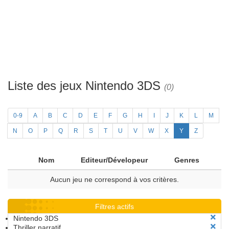
Liste des jeux Nintendo 3DS
(0)
0-9
A
B
C
D
E
F
G
H
I
J
K
L
M
N
O
P
Q
R
S
T
U
V
W
X
Y
Z
Nom
Editeur/Dévelopeur
Genres
Aucun jeu ne correspond à vos critères.
Filtres actifs
Nintendo 3DS
Thriller narratif