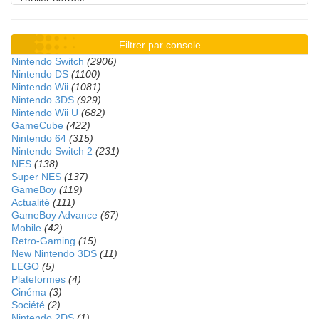
Filtrer par console
Nintendo Switch
(2906)
Nintendo DS
(1100)
Nintendo Wii
(1081)
Nintendo 3DS
(929)
Nintendo Wii U
(682)
GameCube
(422)
Nintendo 64
(315)
Nintendo Switch 2
(231)
NES
(138)
Super NES
(137)
GameBoy
(119)
Actualité
(111)
GameBoy Advance
(67)
Mobile
(42)
Retro-Gaming
(15)
New Nintendo 3DS
(11)
LEGO
(5)
Plateformes
(4)
Cinéma
(3)
Société
(2)
Nintendo 2DS
(1)