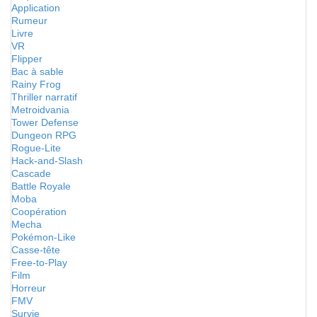
Application
Rumeur
Livre
VR
Flipper
Bac à sable
Rainy Frog
Thriller narratif
Metroidvania
Tower Defense
Dungeon RPG
Rogue-Lite
Hack-and-Slash
Cascade
Battle Royale
Moba
Coopération
Mecha
Pokémon-Like
Casse-tête
Free-to-Play
Film
Horreur
FMV
Survie