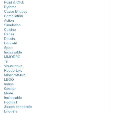
Point & Click
Rythme
Casse Briques
Compilation
Action
Simulation
Cuisine
Danse
Dessin
Educatif
Sport
Inclassable
MMORPG
Tir
Visual novel
Rogue-Like
Minecraft-like
LEGO
Indies
Gestion
Mode
Inclassable
Football
Jouets connectés
Enquête