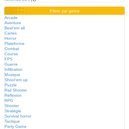
Filtrer par genre
Arcade
Aventure
Beat'em all
Cartes
Horror
Plateforme
Combat
Course
FPS
Guerre
Infiltration
Musique
Shoot'em up
Puzzle
Rail Shooter
Réflexion
RPG
Shooter
Stratégie
Survival horror
Tactique
Party Game