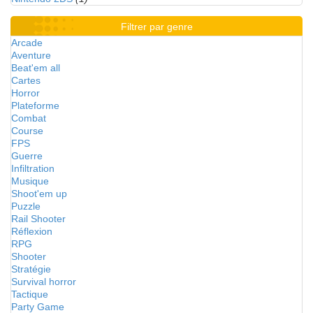
Filtrer par genre
Arcade
Aventure
Beat'em all
Cartes
Horror
Plateforme
Combat
Course
FPS
Guerre
Infiltration
Musique
Shoot'em up
Puzzle
Rail Shooter
Réflexion
RPG
Shooter
Stratégie
Survival horror
Tactique
Party Game