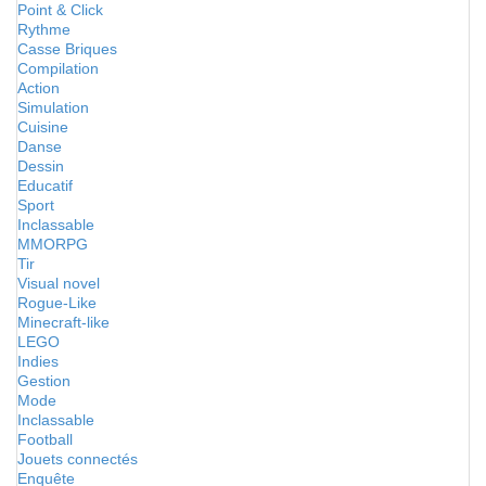
Point & Click
Rythme
Casse Briques
Compilation
Action
Simulation
Cuisine
Danse
Dessin
Educatif
Sport
Inclassable
MMORPG
Tir
Visual novel
Rogue-Like
Minecraft-like
LEGO
Indies
Gestion
Mode
Inclassable
Football
Jouets connectés
Enquête