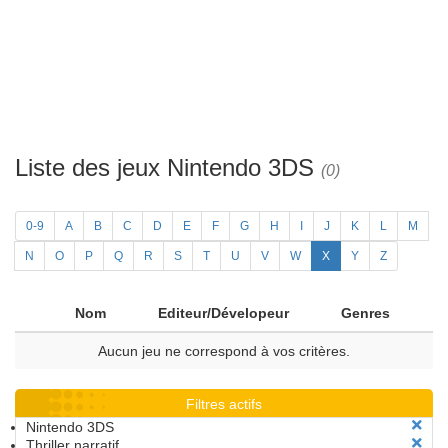
Liste des jeux Nintendo 3DS
(0)
0-9
A
B
C
D
E
F
G
H
I
J
K
L
M
N
O
P
Q
R
S
T
U
V
W
X
Y
Z
Nom
Editeur/Dévelopeur
Genres
Aucun jeu ne correspond à vos critères.
Filtres actifs
Nintendo 3DS
Thriller narratif