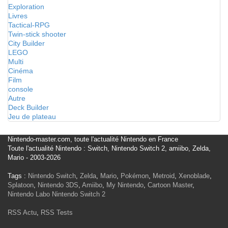
Exploration
Livres
Tactical-RPG
Twin-stick shooter
City Builder
LEGO
Multi
Cinéma
Film
console
Autre
Deck Builder
Jeu de plateau
Nintendo-master.com, toute l'actualité Nintendo en France
Toute l'actualité Nintendo : Switch, Nintendo Switch 2, amiibo, Zelda,
Mario - 2003-2026
Tags :
Nintendo Switch
,
Zelda
,
Mario
,
Pokémon
,
Metroid
,
Xenoblade
,
Splatoon
,
Nintendo 3DS
,
Amiibo
,
My Nintendo
,
Cartoon Master
,
Nintendo Labo
Nintendo Switch 2
RSS Actu
,
RSS Tests