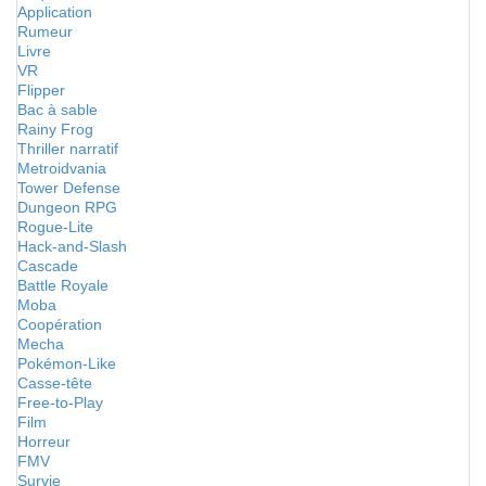
Application
Rumeur
Livre
VR
Flipper
Bac à sable
Rainy Frog
Thriller narratif
Metroidvania
Tower Defense
Dungeon RPG
Rogue-Lite
Hack-and-Slash
Cascade
Battle Royale
Moba
Coopération
Mecha
Pokémon-Like
Casse-tête
Free-to-Play
Film
Horreur
FMV
Survie