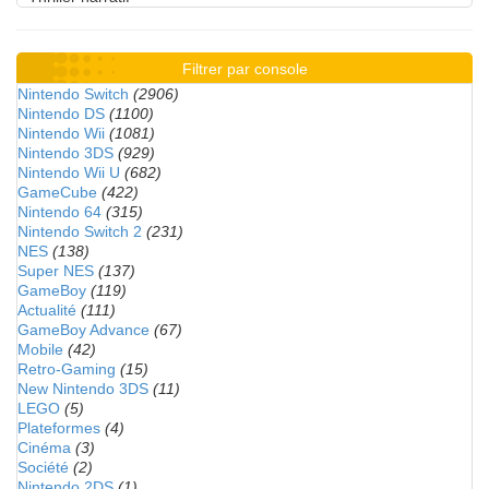
Filtrer par console
Nintendo Switch
(2906)
Nintendo DS
(1100)
Nintendo Wii
(1081)
Nintendo 3DS
(929)
Nintendo Wii U
(682)
GameCube
(422)
Nintendo 64
(315)
Nintendo Switch 2
(231)
NES
(138)
Super NES
(137)
GameBoy
(119)
Actualité
(111)
GameBoy Advance
(67)
Mobile
(42)
Retro-Gaming
(15)
New Nintendo 3DS
(11)
LEGO
(5)
Plateformes
(4)
Cinéma
(3)
Société
(2)
Nintendo 2DS
(1)