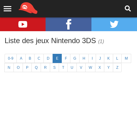
Liste des jeux Nintendo 3DS
(1)
0-9
A
B
C
D
E
F
G
H
I
J
K
L
M
N
O
P
Q
R
S
T
U
V
W
X
Y
Z