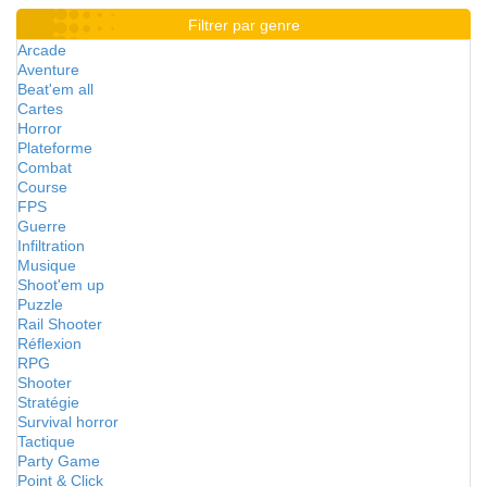
Filtrer par genre
Arcade
Aventure
Beat'em all
Cartes
Horror
Plateforme
Combat
Course
FPS
Guerre
Infiltration
Musique
Shoot'em up
Puzzle
Rail Shooter
Réflexion
RPG
Shooter
Stratégie
Survival horror
Tactique
Party Game
Point & Click