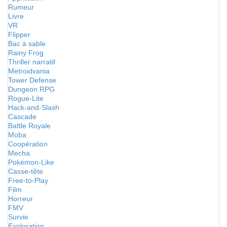
Rumeur
Livre
VR
Flipper
Bac à sable
Rainy Frog
Thriller narratif
Metroidvania
Tower Defense
Dungeon RPG
Rogue-Lite
Hack-and-Slash
Cascade
Battle Royale
Moba
Coopération
Mecha
Pokémon-Like
Casse-tête
Free-to-Play
Film
Horreur
FMV
Survie
Exploration