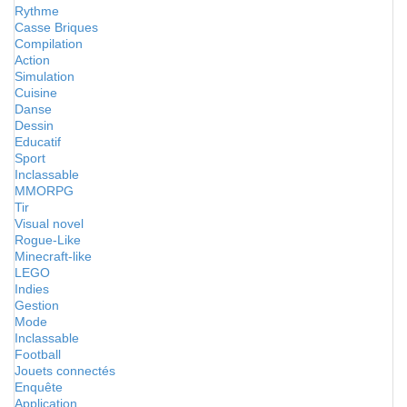
Rythme
Casse Briques
Compilation
Action
Simulation
Cuisine
Danse
Dessin
Educatif
Sport
Inclassable
MMORPG
Tir
Visual novel
Rogue-Like
Minecraft-like
LEGO
Indies
Gestion
Mode
Inclassable
Football
Jouets connectés
Enquête
Application