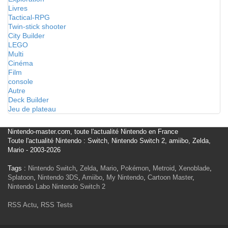
Livres
Tactical-RPG
Twin-stick shooter
City Builder
LEGO
Multi
Cinéma
Film
console
Autre
Deck Builder
Jeu de plateau
Nintendo-master.com, toute l'actualité Nintendo en France
Toute l'actualité Nintendo : Switch, Nintendo Switch 2, amiibo, Zelda,
Mario - 2003-2026
Tags :
Nintendo Switch
,
Zelda
,
Mario
,
Pokémon
,
Metroid
,
Xenoblade
,
Splatoon
,
Nintendo 3DS
,
Amiibo
,
My Nintendo
,
Cartoon Master
,
Nintendo Labo
Nintendo Switch 2
RSS Actu
,
RSS Tests