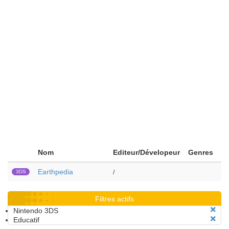
Nom
Editeur/Dévelopeur
Genres
Earthpedia
3DS
/
Filtres actifs
Nintendo 3DS
Educatif