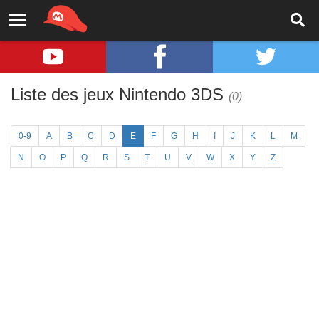
Liste des jeux Nintendo 3DS
(0)
0-9
A
B
C
D
E
F
G
H
I
J
K
L
M
N
O
P
Q
R
S
T
U
V
W
X
Y
Z