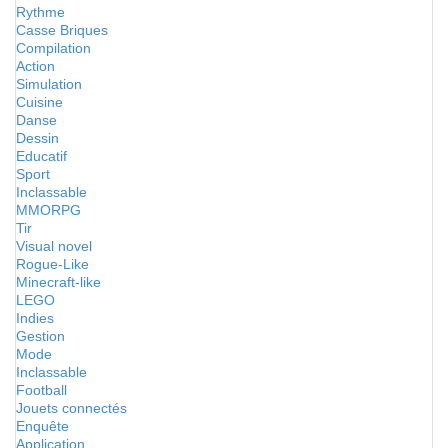
Rythme
Casse Briques
Compilation
Action
Simulation
Cuisine
Danse
Dessin
Educatif
Sport
Inclassable
MMORPG
Tir
Visual novel
Rogue-Like
Minecraft-like
LEGO
Indies
Gestion
Mode
Inclassable
Football
Jouets connectés
Enquête
Application