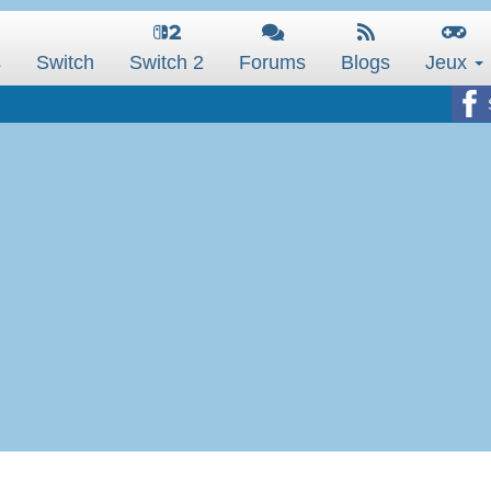
s
Switch
Switch 2
Forums
Blogs
Jeux