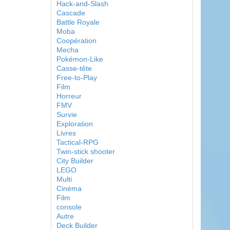
Hack-and-Slash
Cascade
Battle Royale
Moba
Coopération
Mecha
Pokémon-Like
Casse-tête
Free-to-Play
Film
Horreur
FMV
Survie
Exploration
Livres
Tactical-RPG
Twin-stick shooter
City Builder
LEGO
Multi
Cinéma
Film
console
Autre
Deck Builder