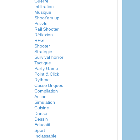
Guerre
Infiltration
Musique
Shoot'em up
Puzzle
Rail Shooter
Réflexion
RPG
Shooter
Stratégie
Survival horror
Tactique
Party Game
Point & Click
Rythme
Casse Briques
Compilation
Action
Simulation
Cuisine
Danse
Dessin
Educatif
Sport
Inclassable