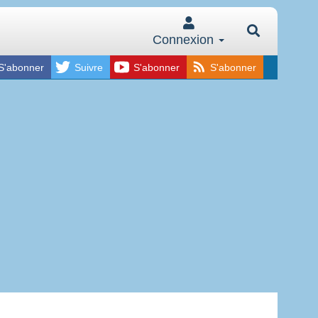
Connexion
S'abonner
Suivre
S'abonner
S'abonner