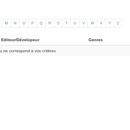
M
N
O
P
Q
R
S
T
U
V
W
X
Y
Z
Editeur/Dévelopeur
Genres
u ne correspond à vos critères.