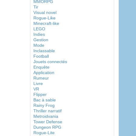
MMORPG
Tir
Visual novel
Rogue-Like
Minecraft-like
LEGO
Indies
Gestion
Mode
Inclassable
Football
Jouets connectés
Enquête
Application
Rumeur
Livre
VR
Flipper
Bac à sable
Rainy Frog
Thriller narratif
Metroidvania
Tower Defense
Dungeon RPG
Rogue-Lite