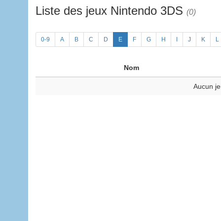
Liste des jeux Nintendo 3DS
(0)
0-9
A
B
C
D
E
F
G
H
I
J
K
L
Nom
Aucun je