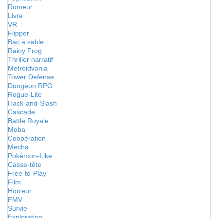
Rumeur
Livre
VR
Flipper
Bac à sable
Rainy Frog
Thriller narratif
Metroidvania
Tower Defense
Dungeon RPG
Rogue-Lite
Hack-and-Slash
Cascade
Battle Royale
Moba
Coopération
Mecha
Pokémon-Like
Casse-tête
Free-to-Play
Film
Horreur
FMV
Survie
Exploration