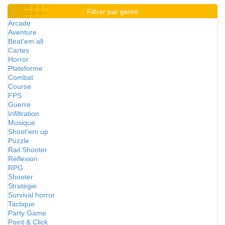
Filtrer par genre
Arcade
Aventure
Beat'em all
Cartes
Horror
Plateforme
Combat
Course
FPS
Guerre
Infiltration
Musique
Shoot'em up
Puzzle
Rail Shooter
Réflexion
RPG
Shooter
Stratégie
Survival horror
Tactique
Party Game
Point & Click