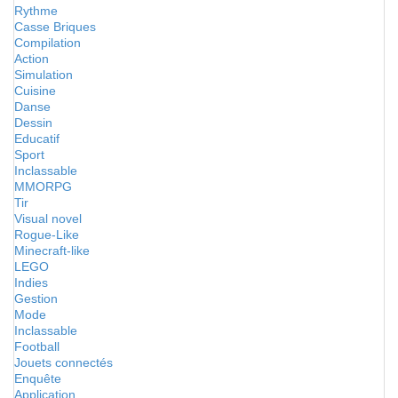
Rythme
Casse Briques
Compilation
Action
Simulation
Cuisine
Danse
Dessin
Educatif
Sport
Inclassable
MMORPG
Tir
Visual novel
Rogue-Like
Minecraft-like
LEGO
Indies
Gestion
Mode
Inclassable
Football
Jouets connectés
Enquête
Application