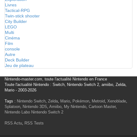
Livres
Tactical-RPG
Twin-stick shooter
City Builder
LEGO
Multi
Cinéma
Film
console
Autre
Deck Builder
Jeu de plateau
Nintendo-master.com, toute l'actualité Nintendo en France
Toute l'actualité Nintendo : Switch, Nintendo Switch 2, amiibo, Zelda,
Mario - 2003-2026
Tags :
Nintendo Switch
,
Zelda
,
Mario
,
Pokémon
,
Metroid
,
Xenoblade
,
Splatoon
,
Nintendo 3DS
,
Amiibo
,
My Nintendo
,
Cartoon Master
,
Nintendo Labo
Nintendo Switch 2
RSS Actu
,
RSS Tests