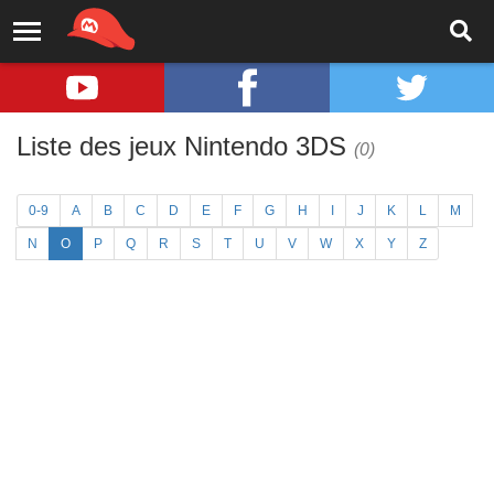
Liste des jeux Nintendo 3DS
(0)
0-9
A
B
C
D
E
F
G
H
I
J
K
L
M
N
O
P
Q
R
S
T
U
V
W
X
Y
Z