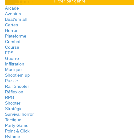
Filtrer par genre
Arcade
Aventure
Beat'em all
Cartes
Horror
Plateforme
Combat
Course
FPS
Guerre
Infiltration
Musique
Shoot'em up
Puzzle
Rail Shooter
Réflexion
RPG
Shooter
Stratégie
Survival horror
Tactique
Party Game
Point & Click
Rythme