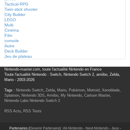
Tactical-RPG
Twin-stick shooter
City Builder
LEGO
Multi
Cinéma
Film
console
Autre
Deck Builder
Jeu de plateau
Nintendo-master.com, toute l'actualité Nintendo en France
Toute l'actualité Nintendo : Switch, Nintendo Switch 2, amiibo, Zelda,
Mario - 2003-2026
Tags :
Nintendo Switch
,
Zelda
,
Mario
,
Pokémon
,
Metroid
,
Xenoblade
,
Splatoon
,
Nintendo 3DS
,
Amiibo
,
My Nintendo
,
Cartoon Master
,
Nintendo Labo
Nintendo Switch 2
RSS Actu
,
RSS Tests
Partenaires (
Devenir Partenaire
) :
All-Nintendo
-
Next-Nintendo
-
Jeux
-