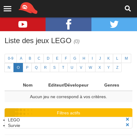
Liste des jeux LEGO
(0)
0-9
A
B
C
D
E
F
G
H
I
J
K
L
M
N
O
P
Q
R
S
T
U
V
W
X
Y
Z
Nom
Editeur/Dévelopeur
Genres
Aucun jeu ne correspond à vos critères.
Filtres actifs
LEGO
Survie