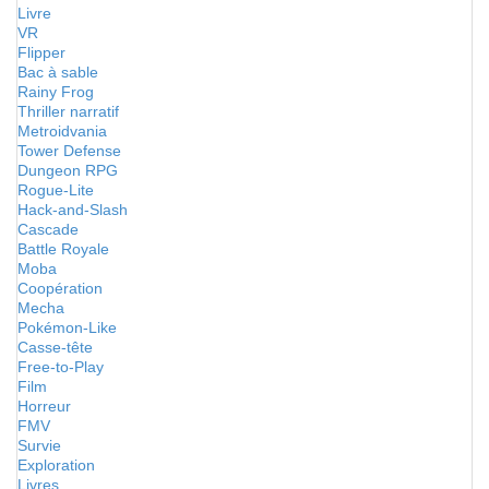
Livre
VR
Flipper
Bac à sable
Rainy Frog
Thriller narratif
Metroidvania
Tower Defense
Dungeon RPG
Rogue-Lite
Hack-and-Slash
Cascade
Battle Royale
Moba
Coopération
Mecha
Pokémon-Like
Casse-tête
Free-to-Play
Film
Horreur
FMV
Survie
Exploration
Livres