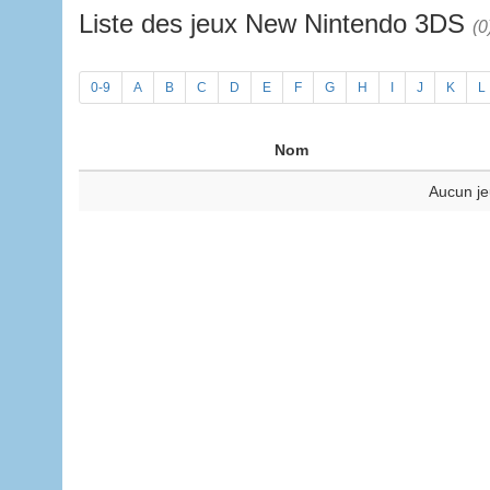
Liste des jeux New Nintendo 3DS
(0
0-9
A
B
C
D
E
F
G
H
I
J
K
L
Nom
Aucun je