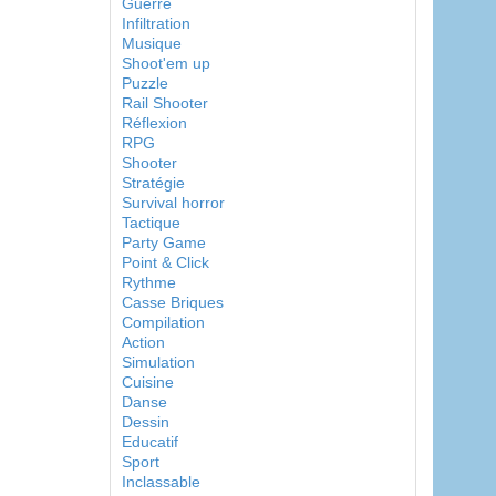
Guerre
Infiltration
Musique
Shoot'em up
Puzzle
Rail Shooter
Réflexion
RPG
Shooter
Stratégie
Survival horror
Tactique
Party Game
Point & Click
Rythme
Casse Briques
Compilation
Action
Simulation
Cuisine
Danse
Dessin
Educatif
Sport
Inclassable