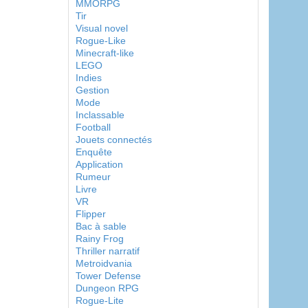
MMORPG
Tir
Visual novel
Rogue-Like
Minecraft-like
LEGO
Indies
Gestion
Mode
Inclassable
Football
Jouets connectés
Enquête
Application
Rumeur
Livre
VR
Flipper
Bac à sable
Rainy Frog
Thriller narratif
Metroidvania
Tower Defense
Dungeon RPG
Rogue-Lite