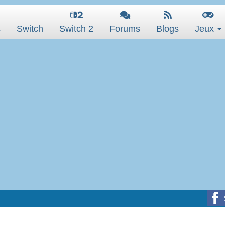
s
Switch
Switch 2
Forums
Blogs
Jeux