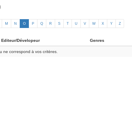
)
M
N
O
P
Q
R
S
T
U
V
W
X
Y
Z
Editeur/Dévelopeur
Genres
u ne correspond à vos critères.