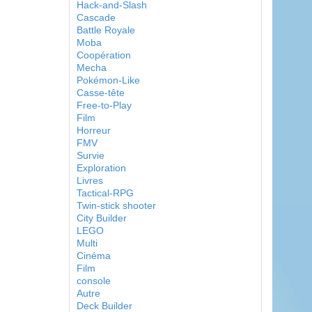
Hack-and-Slash
Cascade
Battle Royale
Moba
Coopération
Mecha
Pokémon-Like
Casse-tête
Free-to-Play
Film
Horreur
FMV
Survie
Exploration
Livres
Tactical-RPG
Twin-stick shooter
City Builder
LEGO
Multi
Cinéma
Film
console
Autre
Deck Builder