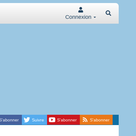
Connexion
S'abonner
Suivre
S'abonner
S'abonner