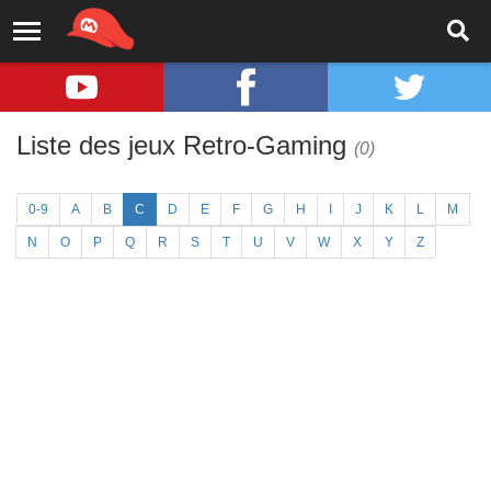
Liste des jeux Retro-Gaming
(0)
0-9
A
B
C
D
E
F
G
H
I
J
K
L
M
N
O
P
Q
R
S
T
U
V
W
X
Y
Z