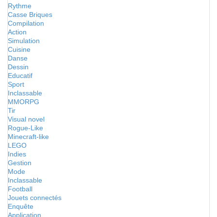
Rythme
Casse Briques
Compilation
Action
Simulation
Cuisine
Danse
Dessin
Educatif
Sport
Inclassable
MMORPG
Tir
Visual novel
Rogue-Like
Minecraft-like
LEGO
Indies
Gestion
Mode
Inclassable
Football
Jouets connectés
Enquête
Application