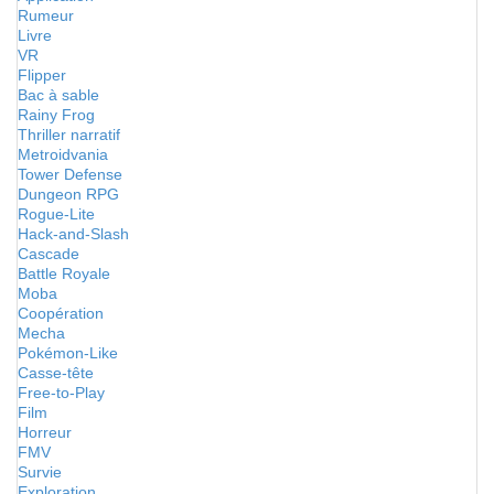
Rumeur
Livre
VR
Flipper
Bac à sable
Rainy Frog
Thriller narratif
Metroidvania
Tower Defense
Dungeon RPG
Rogue-Lite
Hack-and-Slash
Cascade
Battle Royale
Moba
Coopération
Mecha
Pokémon-Like
Casse-tête
Free-to-Play
Film
Horreur
FMV
Survie
Exploration