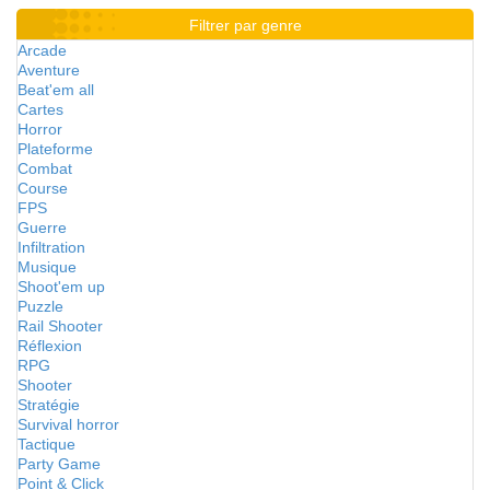
Filtrer par genre
Arcade
Aventure
Beat'em all
Cartes
Horror
Plateforme
Combat
Course
FPS
Guerre
Infiltration
Musique
Shoot'em up
Puzzle
Rail Shooter
Réflexion
RPG
Shooter
Stratégie
Survival horror
Tactique
Party Game
Point & Click