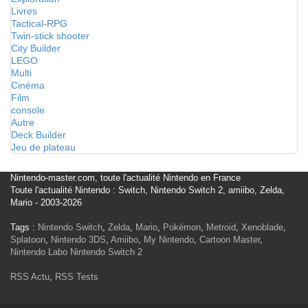
Livres
Tactical-RPG
Twin-stick shooter
City Builder
LEGO
Multi
Cinéma
Film
console
Autre
Deck Builder
Jeu de plateau
Nintendo-master.com, toute l'actualité Nintendo en France
Toute l'actualité Nintendo : Switch, Nintendo Switch 2, amiibo, Zelda,
Mario - 2003-2026
Tags :
Nintendo Switch
,
Zelda
,
Mario
,
Pokémon
,
Metroid
,
Xenoblade
,
Splatoon
,
Nintendo 3DS
,
Amiibo
,
My Nintendo
,
Cartoon Master
,
Nintendo Labo
Nintendo Switch 2
RSS Actu
,
RSS Tests