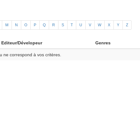
M
N
O
P
Q
R
S
T
U
V
W
X
Y
Z
Editeur/Dévelopeur
Genres
u ne correspond à vos critères.