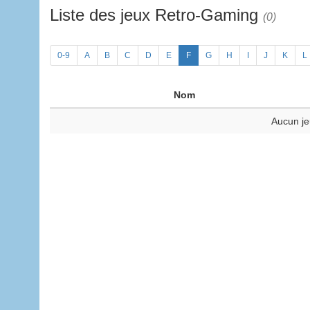
Liste des jeux Retro-Gaming
(0)
0-9
A
B
C
D
E
F
G
H
I
J
K
L
Nom
Aucun je