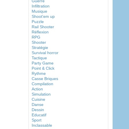
Guerre
Infiltration
Musique
Shoot'em up
Puzzle
Rail Shooter
Réflexion
RPG
Shooter
Stratégie
Survival horror
Tactique
Party Game
Point & Click
Rythme
Casse Briques
Compilation
Action
Simulation
Cuisine
Danse
Dessin
Educatif
Sport
Inclassable