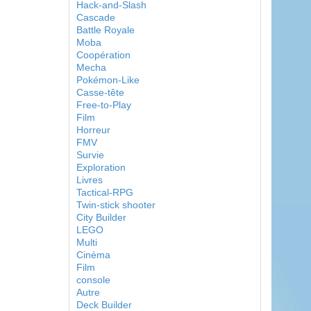
Hack-and-Slash
Cascade
Battle Royale
Moba
Coopération
Mecha
Pokémon-Like
Casse-tête
Free-to-Play
Film
Horreur
FMV
Survie
Exploration
Livres
Tactical-RPG
Twin-stick shooter
City Builder
LEGO
Multi
Cinéma
Film
console
Autre
Deck Builder