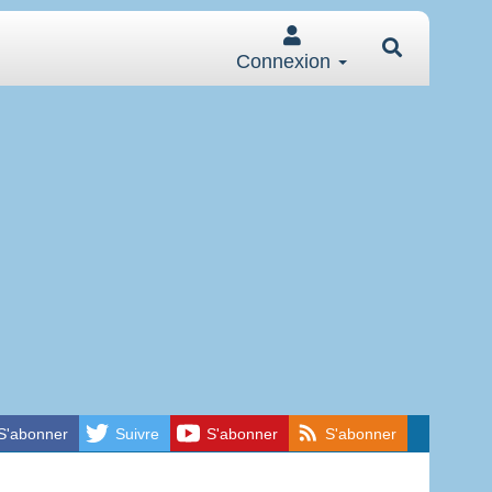
Connexion
S'abonner
Suivre
S'abonner
S'abonner