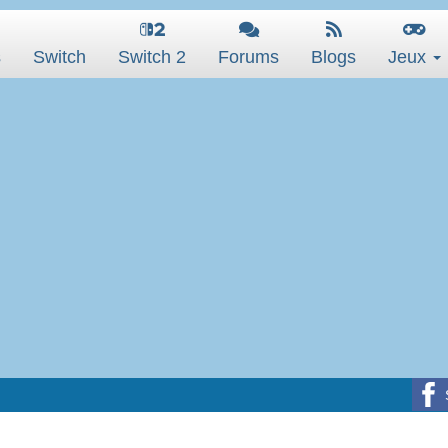
s
Switch
Switch 2
Forums
Blogs
Jeux