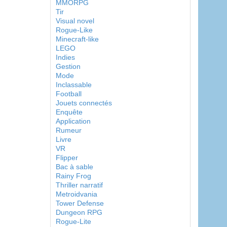
MMORPG
Tir
Visual novel
Rogue-Like
Minecraft-like
LEGO
Indies
Gestion
Mode
Inclassable
Football
Jouets connectés
Enquête
Application
Rumeur
Livre
VR
Flipper
Bac à sable
Rainy Frog
Thriller narratif
Metroidvania
Tower Defense
Dungeon RPG
Rogue-Lite