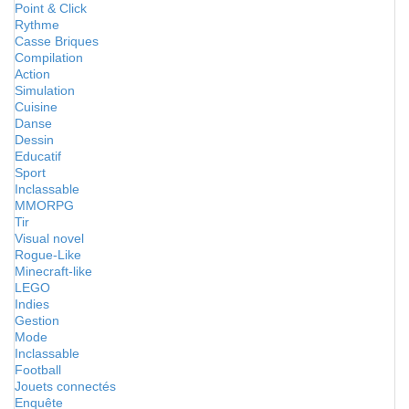
Point & Click
Rythme
Casse Briques
Compilation
Action
Simulation
Cuisine
Danse
Dessin
Educatif
Sport
Inclassable
MMORPG
Tir
Visual novel
Rogue-Like
Minecraft-like
LEGO
Indies
Gestion
Mode
Inclassable
Football
Jouets connectés
Enquête