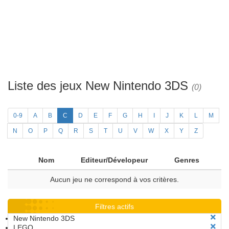
Liste des jeux New Nintendo 3DS
(0)
0-9
A
B
C
D
E
F
G
H
I
J
K
L
M
N
O
P
Q
R
S
T
U
V
W
X
Y
Z
Nom
Editeur/Dévelopeur
Genres
Aucun jeu ne correspond à vos critères.
Filtres actifs
New Nintendo 3DS
LEGO