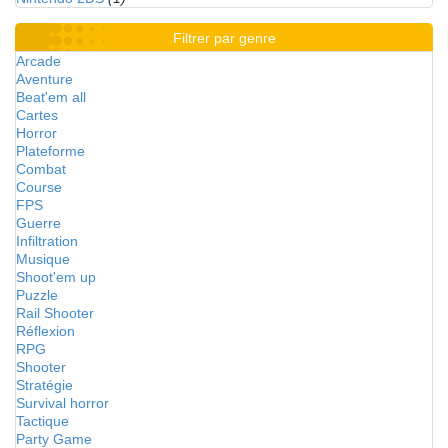
Filtrer par genre
Arcade
Aventure
Beat'em all
Cartes
Horror
Plateforme
Combat
Course
FPS
Guerre
Infiltration
Musique
Shoot'em up
Puzzle
Rail Shooter
Réflexion
RPG
Shooter
Stratégie
Survival horror
Tactique
Party Game