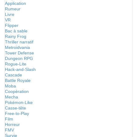
Application
Rumeur
Livre
VR
Flipper
Bac à sable
Rainy Frog
Thriller narratif
Metroidvania
Tower Defense
Dungeon RPG
Rogue-Lite
Hack-and-Slash
Cascade
Battle Royale
Moba
Coopération
Mecha
Pokémon-Like
Casse-tête
Free-to-Play
Film
Horreur
FMV
Survie