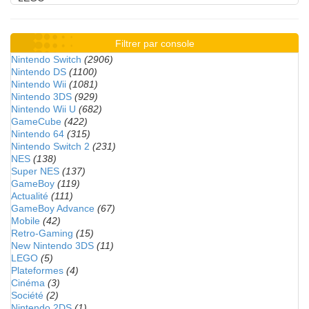
Filtrer par console
Nintendo Switch
(2906)
Nintendo DS
(1100)
Nintendo Wii
(1081)
Nintendo 3DS
(929)
Nintendo Wii U
(682)
GameCube
(422)
Nintendo 64
(315)
Nintendo Switch 2
(231)
NES
(138)
Super NES
(137)
GameBoy
(119)
Actualité
(111)
GameBoy Advance
(67)
Mobile
(42)
Retro-Gaming
(15)
New Nintendo 3DS
(11)
LEGO
(5)
Plateformes
(4)
Cinéma
(3)
Société
(2)
Nintendo 2DS
(1)