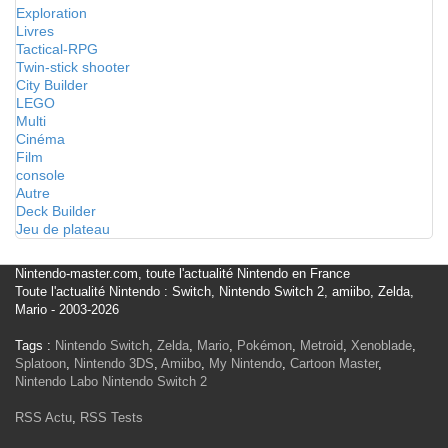
Exploration
Livres
Tactical-RPG
Twin-stick shooter
City Builder
LEGO
Multi
Cinéma
Film
console
Autre
Deck Builder
Jeu de plateau
Nintendo-master.com, toute l'actualité Nintendo en France
Toute l'actualité Nintendo : Switch, Nintendo Switch 2, amiibo, Zelda,
Mario - 2003-2026
Tags :
Nintendo Switch
,
Zelda
,
Mario
,
Pokémon
,
Metroid
,
Xenoblade
,
Splatoon
,
Nintendo 3DS
,
Amiibo
,
My Nintendo
,
Cartoon Master
,
Nintendo Labo
Nintendo Switch 2
RSS Actu
,
RSS Tests