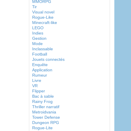
MMORPG
Tir
Visual novel
Rogue-Like
Minecraft-like
LEGO
Indies
Gestion
Mode
Inclassable
Football
Jouets connectés
Enquête
Application
Rumeur
Livre
VR
Flipper
Bac à sable
Rainy Frog
Thriller narratif
Metroidvania
Tower Defense
Dungeon RPG
Rogue-Lite