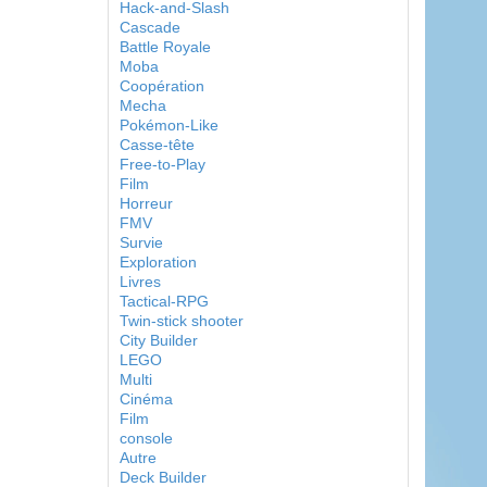
Hack-and-Slash
Cascade
Battle Royale
Moba
Coopération
Mecha
Pokémon-Like
Casse-tête
Free-to-Play
Film
Horreur
FMV
Survie
Exploration
Livres
Tactical-RPG
Twin-stick shooter
City Builder
LEGO
Multi
Cinéma
Film
console
Autre
Deck Builder