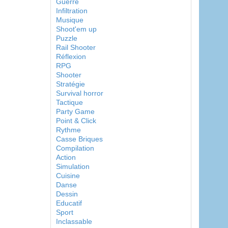
Guerre
Infiltration
Musique
Shoot'em up
Puzzle
Rail Shooter
Réflexion
RPG
Shooter
Stratégie
Survival horror
Tactique
Party Game
Point & Click
Rythme
Casse Briques
Compilation
Action
Simulation
Cuisine
Danse
Dessin
Educatif
Sport
Inclassable