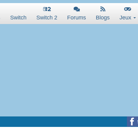
s
Switch
Switch 2
Forums
Blogs
Jeux