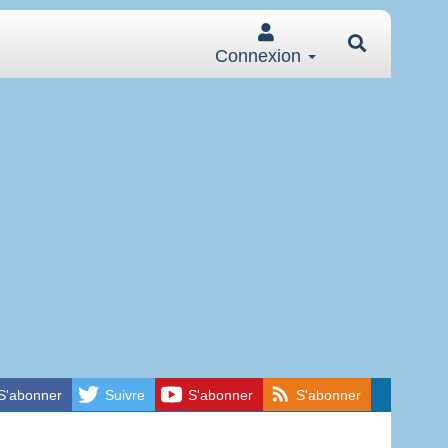
Connexion
S'abonner
Suivre
S'abonner
S'abonner