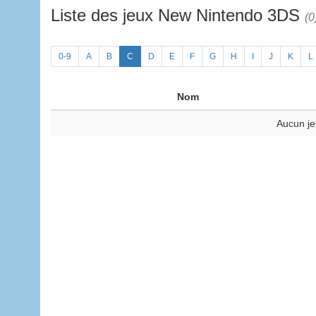
Liste des jeux New Nintendo 3DS
(0
0-9
A
B
C
D
E
F
G
H
I
J
K
L
Nom
Aucun je