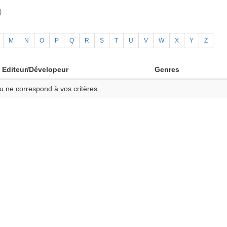
)
M
N
O
P
Q
R
S
T
U
V
W
X
Y
Z
Editeur/Dévelopeur
Genres
u ne correspond à vos critères.