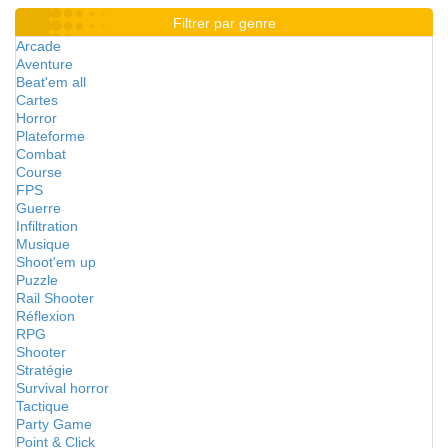
Filtrer par genre
Arcade
Aventure
Beat'em all
Cartes
Horror
Plateforme
Combat
Course
FPS
Guerre
Infiltration
Musique
Shoot'em up
Puzzle
Rail Shooter
Réflexion
RPG
Shooter
Stratégie
Survival horror
Tactique
Party Game
Point & Click