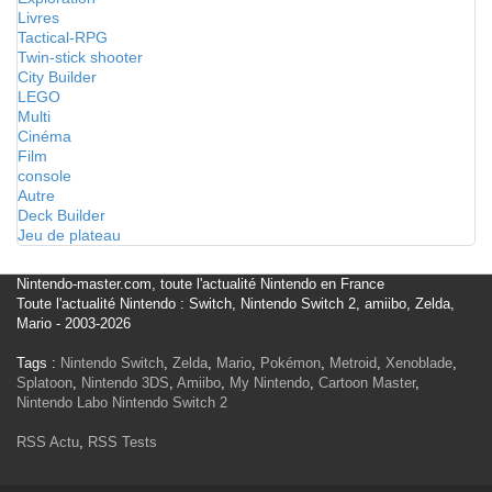
Livres
Tactical-RPG
Twin-stick shooter
City Builder
LEGO
Multi
Cinéma
Film
console
Autre
Deck Builder
Jeu de plateau
Nintendo-master.com, toute l'actualité Nintendo en France
Toute l'actualité Nintendo : Switch, Nintendo Switch 2, amiibo, Zelda,
Mario - 2003-2026
Tags :
Nintendo Switch
,
Zelda
,
Mario
,
Pokémon
,
Metroid
,
Xenoblade
,
Splatoon
,
Nintendo 3DS
,
Amiibo
,
My Nintendo
,
Cartoon Master
,
Nintendo Labo
Nintendo Switch 2
RSS Actu
,
RSS Tests