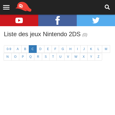
Liste des jeux Nintendo 2DS
(0)
0-9
A
B
C
D
E
F
G
H
I
J
K
L
M
N
O
P
Q
R
S
T
U
V
W
X
Y
Z