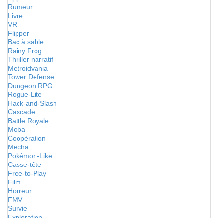
Rumeur
Livre
VR
Flipper
Bac à sable
Rainy Frog
Thriller narratif
Metroidvania
Tower Defense
Dungeon RPG
Rogue-Lite
Hack-and-Slash
Cascade
Battle Royale
Moba
Coopération
Mecha
Pokémon-Like
Casse-tête
Free-to-Play
Film
Horreur
FMV
Survie
Exploration