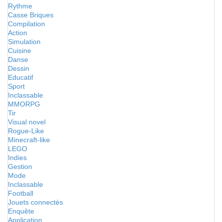
Rythme
Casse Briques
Compilation
Action
Simulation
Cuisine
Danse
Dessin
Educatif
Sport
Inclassable
MMORPG
Tir
Visual novel
Rogue-Like
Minecraft-like
LEGO
Indies
Gestion
Mode
Inclassable
Football
Jouets connectés
Enquête
Application