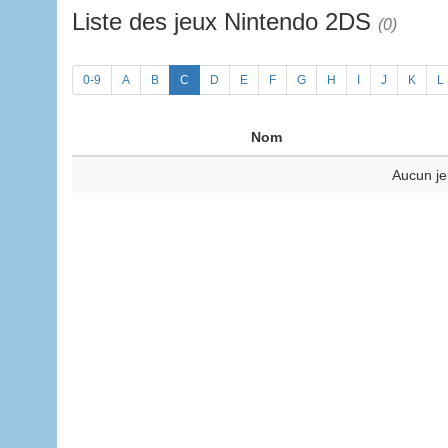
Liste des jeux Nintendo 2DS
(0)
0-9
A
B
C
D
E
F
G
H
I
J
K
L
Nom
Aucun je