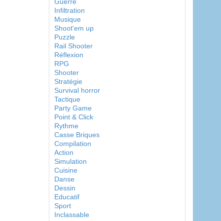
Guerre
Infiltration
Musique
Shoot'em up
Puzzle
Rail Shooter
Réflexion
RPG
Shooter
Stratégie
Survival horror
Tactique
Party Game
Point & Click
Rythme
Casse Briques
Compilation
Action
Simulation
Cuisine
Danse
Dessin
Educatif
Sport
Inclassable