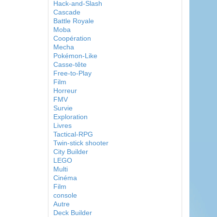
Hack-and-Slash
Cascade
Battle Royale
Moba
Coopération
Mecha
Pokémon-Like
Casse-tête
Free-to-Play
Film
Horreur
FMV
Survie
Exploration
Livres
Tactical-RPG
Twin-stick shooter
City Builder
LEGO
Multi
Cinéma
Film
console
Autre
Deck Builder