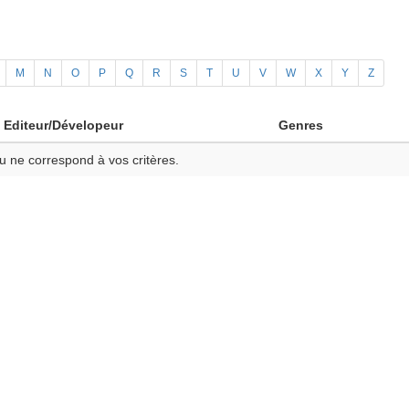
M
N
O
P
Q
R
S
T
U
V
W
X
Y
Z
Editeur/Dévelopeur
Genres
u ne correspond à vos critères.