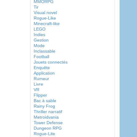
MMORPG
Tir
Visual novel
Rogue-Like
Minecraft-like
LEGO
Indies
Gestion
Mode
Inclassable
Football
Jouets connectés
Enquête
Application
Rumeur
Livre
VR
Flipper
Bac à sable
Rainy Frog
Thriller narratif
Metroidvania
Tower Defense
Dungeon RPG
Rogue-Lite