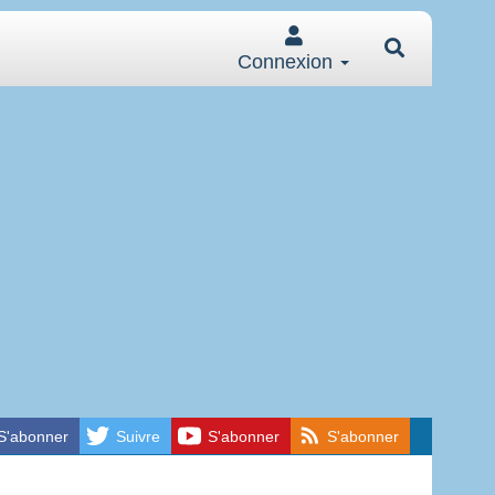
Connexion
S'abonner
Suivre
S'abonner
S'abonner