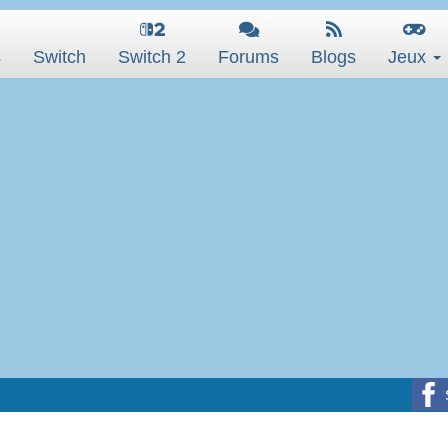
s
Switch
Switch 2
Forums
Blogs
Jeux