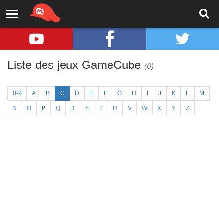
Liste des jeux GameCube
(0)
0-9
A
B
C
D
E
F
G
H
I
J
K
L
M
N
O
P
Q
R
S
T
U
V
W
X
Y
Z