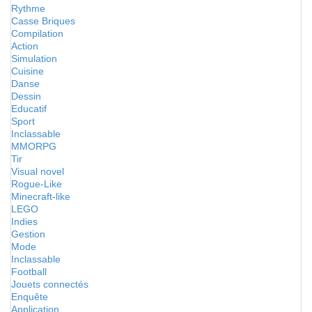
Rythme
Casse Briques
Compilation
Action
Simulation
Cuisine
Danse
Dessin
Educatif
Sport
Inclassable
MMORPG
Tir
Visual novel
Rogue-Like
Minecraft-like
LEGO
Indies
Gestion
Mode
Inclassable
Football
Jouets connectés
Enquête
Application