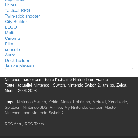
Livres
Tactical-RPG
Twin-stick shooter
City Builder
LEGO
Multi
Cinéma
Film
console
Autre
Deck Builder
Jeu de plateau
Nintendo-master.com, toute l'actualité Nintendo en France
Toute l'actualité Nintendo : Switch, Nintendo Switch 2, amiibo, Zelda,
Mario - 2003-2026
Tags :
Nintendo Switch
,
Zelda
,
Mario
,
Pokémon
,
Metroid
,
Xenoblade
,
Splatoon
,
Nintendo 3DS
,
Amiibo
,
My Nintendo
,
Cartoon Master
,
Nintendo Labo
Nintendo Switch 2
RSS Actu
,
RSS Tests