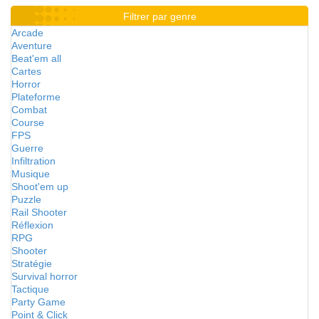
Filtrer par genre
Arcade
Aventure
Beat'em all
Cartes
Horror
Plateforme
Combat
Course
FPS
Guerre
Infiltration
Musique
Shoot'em up
Puzzle
Rail Shooter
Réflexion
RPG
Shooter
Stratégie
Survival horror
Tactique
Party Game
Point & Click