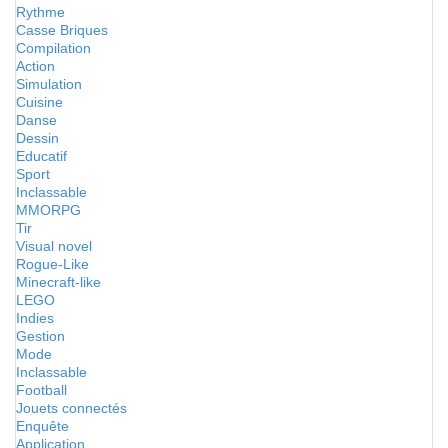
Rythme
Casse Briques
Compilation
Action
Simulation
Cuisine
Danse
Dessin
Educatif
Sport
Inclassable
MMORPG
Tir
Visual novel
Rogue-Like
Minecraft-like
LEGO
Indies
Gestion
Mode
Inclassable
Football
Jouets connectés
Enquête
Application