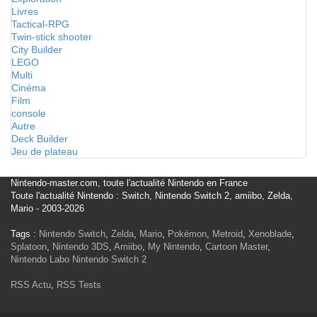
Livres
Tactical-RPG
Twin-stick shooter
City Builder
LEGO
Multi
Cinéma
Film
console
Autre
Deck Builder
Jeu de plateau
Nintendo-master.com, toute l'actualité Nintendo en France
Toute l'actualité Nintendo : Switch, Nintendo Switch 2, amiibo, Zelda,
Mario - 2003-2026
Tags :
Nintendo Switch
,
Zelda
,
Mario
,
Pokémon
,
Metroid
,
Xenoblade
,
Splatoon
,
Nintendo 3DS
,
Amiibo
,
My Nintendo
,
Cartoon Master
,
Nintendo Labo
Nintendo Switch 2
RSS Actu
,
RSS Tests