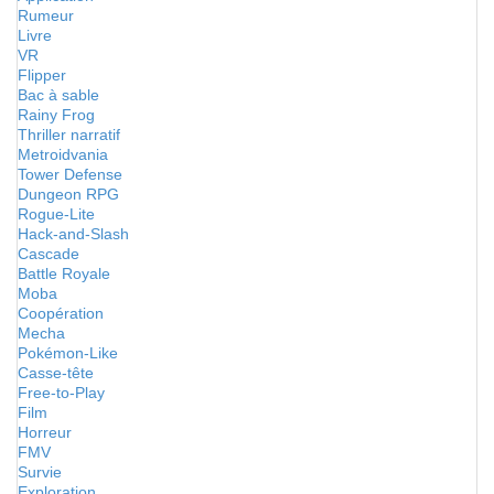
Rumeur
Livre
VR
Flipper
Bac à sable
Rainy Frog
Thriller narratif
Metroidvania
Tower Defense
Dungeon RPG
Rogue-Lite
Hack-and-Slash
Cascade
Battle Royale
Moba
Coopération
Mecha
Pokémon-Like
Casse-tête
Free-to-Play
Film
Horreur
FMV
Survie
Exploration