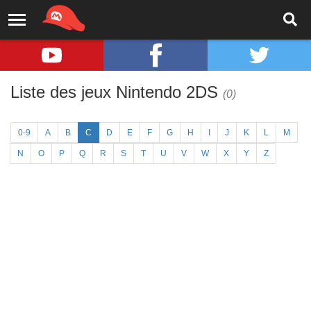
Liste des jeux Nintendo 2DS
(0)
0-9
A
B
C
D
E
F
G
H
I
J
K
L
M
N
O
P
Q
R
S
T
U
V
W
X
Y
Z