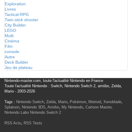
Exploration
Livres
Tactical-RPG
Twin-stick shooter
City Builder
LEGO
Multi
Cinéma
Film
console
Autre
Deck Builder
Jeu de plateau
Nintendo-master.com, toute l'actualité Nintendo en France
Toute l'actualité Nintendo : Switch, Nintendo Switch 2, amiibo, Zelda,
Mario - 2003-2026
Tags :
Nintendo Switch
,
Zelda
,
Mario
,
Pokémon
,
Metroid
,
Xenoblade
,
Splatoon
,
Nintendo 3DS
,
Amiibo
,
My Nintendo
,
Cartoon Master
,
Nintendo Labo
Nintendo Switch 2
RSS Actu
,
RSS Tests