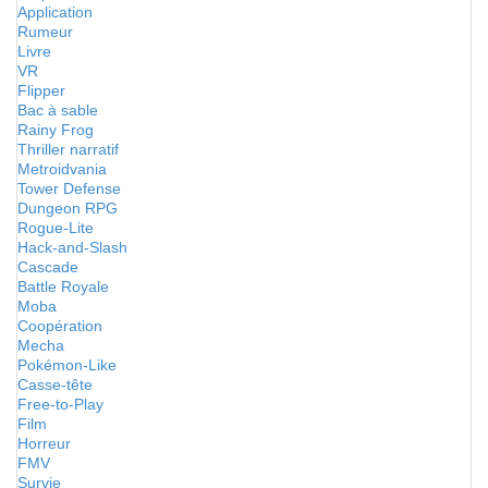
Application
Rumeur
Livre
VR
Flipper
Bac à sable
Rainy Frog
Thriller narratif
Metroidvania
Tower Defense
Dungeon RPG
Rogue-Lite
Hack-and-Slash
Cascade
Battle Royale
Moba
Coopération
Mecha
Pokémon-Like
Casse-tête
Free-to-Play
Film
Horreur
FMV
Survie