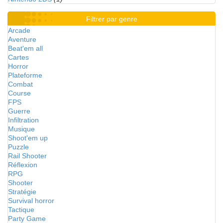
Filtrer par genre
Arcade
Aventure
Beat'em all
Cartes
Horror
Plateforme
Combat
Course
FPS
Guerre
Infiltration
Musique
Shoot'em up
Puzzle
Rail Shooter
Réflexion
RPG
Shooter
Stratégie
Survival horror
Tactique
Party Game