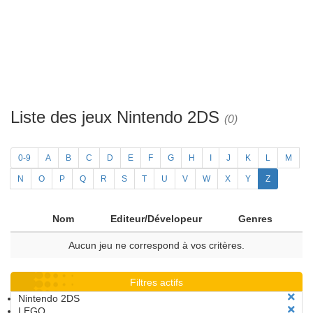
Liste des jeux Nintendo 2DS
(0)
0-9
A
B
C
D
E
F
G
H
I
J
K
L
M
N
O
P
Q
R
S
T
U
V
W
X
Y
Z
Nom
Editeur/Dévelopeur
Genres
Aucun jeu ne correspond à vos critères.
Filtres actifs
Nintendo 2DS
LEGO