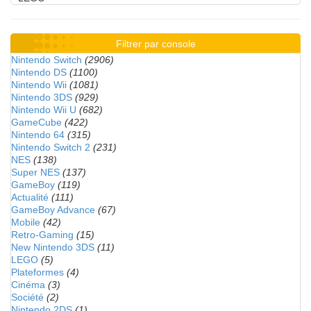
Filtrer par console
Nintendo Switch
(2906)
Nintendo DS
(1100)
Nintendo Wii
(1081)
Nintendo 3DS
(929)
Nintendo Wii U
(682)
GameCube
(422)
Nintendo 64
(315)
Nintendo Switch 2
(231)
NES
(138)
Super NES
(137)
GameBoy
(119)
Actualité
(111)
GameBoy Advance
(67)
Mobile
(42)
Retro-Gaming
(15)
New Nintendo 3DS
(11)
LEGO
(5)
Plateformes
(4)
Cinéma
(3)
Société
(2)
Nintendo 2DS
(1)