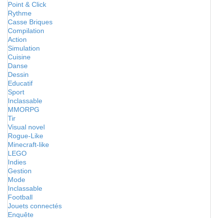
Point & Click
Rythme
Casse Briques
Compilation
Action
Simulation
Cuisine
Danse
Dessin
Educatif
Sport
Inclassable
MMORPG
Tir
Visual novel
Rogue-Like
Minecraft-like
LEGO
Indies
Gestion
Mode
Inclassable
Football
Jouets connectés
Enquête