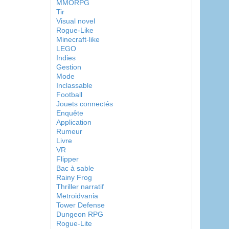
MMORPG
Tir
Visual novel
Rogue-Like
Minecraft-like
LEGO
Indies
Gestion
Mode
Inclassable
Football
Jouets connectés
Enquête
Application
Rumeur
Livre
VR
Flipper
Bac à sable
Rainy Frog
Thriller narratif
Metroidvania
Tower Defense
Dungeon RPG
Rogue-Lite