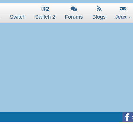
s
Switch
Switch 2
Forums
Blogs
Jeux