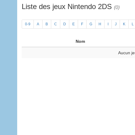
Liste des jeux Nintendo 2DS
(0)
0-9
A
B
C
D
E
F
G
H
I
J
K
L
Nom
Aucun je