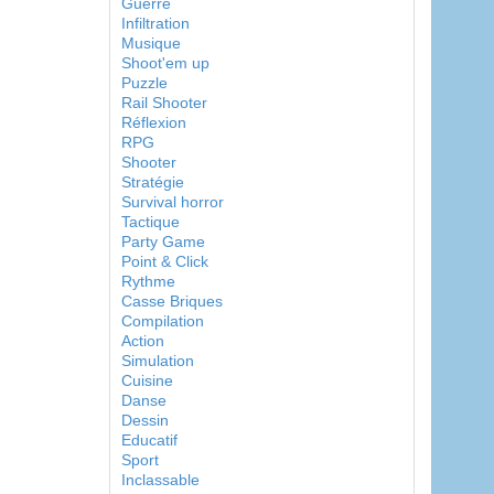
Guerre
Infiltration
Musique
Shoot'em up
Puzzle
Rail Shooter
Réflexion
RPG
Shooter
Stratégie
Survival horror
Tactique
Party Game
Point & Click
Rythme
Casse Briques
Compilation
Action
Simulation
Cuisine
Danse
Dessin
Educatif
Sport
Inclassable