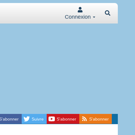
Connexion
S'abonner
Suivre
S'abonner
S'abonner