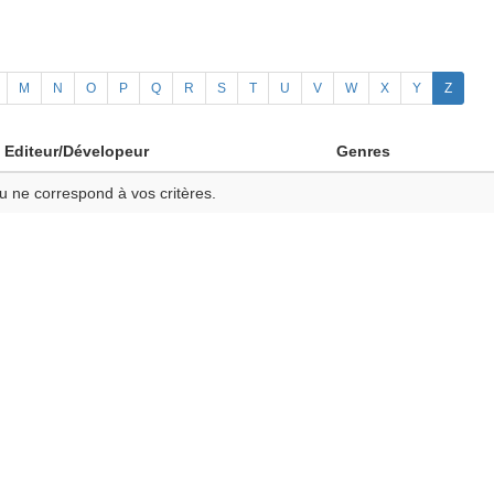
M
N
O
P
Q
R
S
T
U
V
W
X
Y
Z
Editeur/Dévelopeur
Genres
u ne correspond à vos critères.