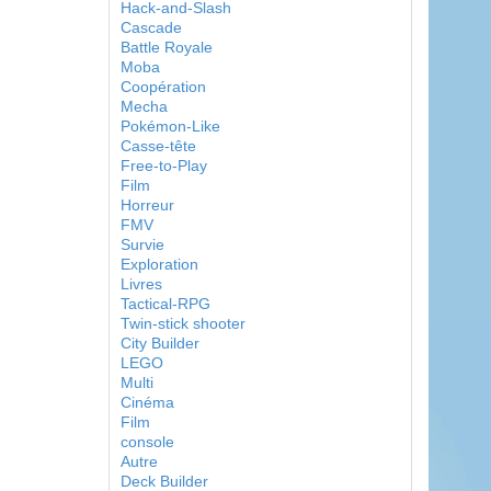
Hack-and-Slash
Cascade
Battle Royale
Moba
Coopération
Mecha
Pokémon-Like
Casse-tête
Free-to-Play
Film
Horreur
FMV
Survie
Exploration
Livres
Tactical-RPG
Twin-stick shooter
City Builder
LEGO
Multi
Cinéma
Film
console
Autre
Deck Builder