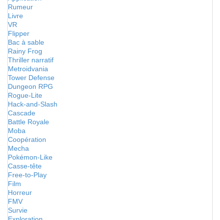
Rumeur
Livre
VR
Flipper
Bac à sable
Rainy Frog
Thriller narratif
Metroidvania
Tower Defense
Dungeon RPG
Rogue-Lite
Hack-and-Slash
Cascade
Battle Royale
Moba
Coopération
Mecha
Pokémon-Like
Casse-tête
Free-to-Play
Film
Horreur
FMV
Survie
Exploration