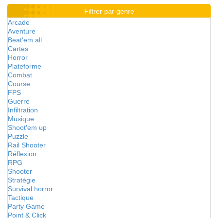
Filtrer par genre
Arcade
Aventure
Beat'em all
Cartes
Horror
Plateforme
Combat
Course
FPS
Guerre
Infiltration
Musique
Shoot'em up
Puzzle
Rail Shooter
Réflexion
RPG
Shooter
Stratégie
Survival horror
Tactique
Party Game
Point & Click