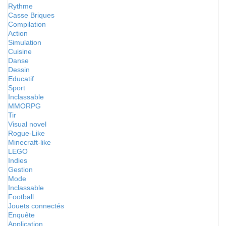
Rythme
Casse Briques
Compilation
Action
Simulation
Cuisine
Danse
Dessin
Educatif
Sport
Inclassable
MMORPG
Tir
Visual novel
Rogue-Like
Minecraft-like
LEGO
Indies
Gestion
Mode
Inclassable
Football
Jouets connectés
Enquête
Application