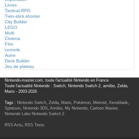
Livres
Tactical-RPG
Twin-stick shooter
City Builder
LEGO
Multi
Cinéma
Film
console
Autre
Deck Builder
Jeu de plateau
Nintendo-master.com, toute l'actualité Nintendo en France
Toute l'actualité Nintendo : Switch, Nintendo Switch 2, amiibo, Zelda,
Mario - 2003-2026
Tags :
Nintendo Switch
,
Zelda
,
Mario
,
Pokémon
,
Metroid
,
Xenoblade
,
Splatoon
,
Nintendo 3DS
,
Amiibo
,
My Nintendo
,
Cartoon Master
,
Nintendo Labo
Nintendo Switch 2
RSS Actu
,
RSS Tests