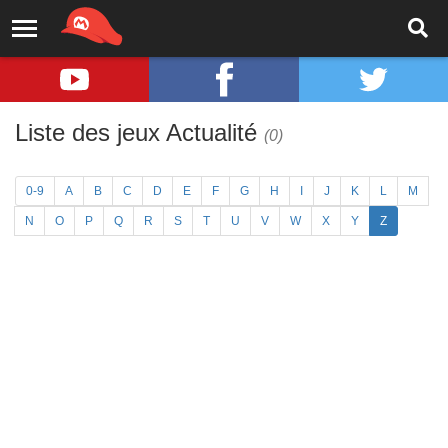
Liste des jeux Actualité
(0)
0-9
A
B
C
D
E
F
G
H
I
J
K
L
M
N
O
P
Q
R
S
T
U
V
W
X
Y
Z