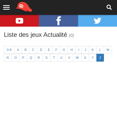
Liste des jeux Actualité
(0)
0-9
A
B
C
D
E
F
G
H
I
J
K
L
M
N
O
P
Q
R
S
T
U
V
W
X
Y
Z