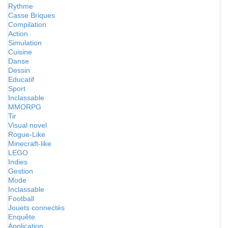
Rythme
Casse Briques
Compilation
Action
Simulation
Cuisine
Danse
Dessin
Educatif
Sport
Inclassable
MMORPG
Tir
Visual novel
Rogue-Like
Minecraft-like
LEGO
Indies
Gestion
Mode
Inclassable
Football
Jouets connectés
Enquête
Application