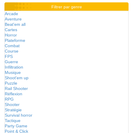
Filtrer par genre
Arcade
Aventure
Beat'em all
Cartes
Horror
Plateforme
Combat
Course
FPS
Guerre
Infiltration
Musique
Shoot'em up
Puzzle
Rail Shooter
Réflexion
RPG
Shooter
Stratégie
Survival horror
Tactique
Party Game
Point & Click