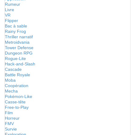
Rumeur
Livre
VR
Flipper
Bac à sable
Rainy Frog
Thriller narratif
Metroidvania
Tower Defense
Dungeon RPG
Rogue-Lite
Hack-and-Slash
Cascade
Battle Royale
Moba
Coopération
Mecha
Pokémon-Like
Casse-tête
Free-to-Play
Film
Horreur
FMV
Survie
Exploration