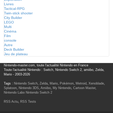
Livres
Tactical-RPG
Twin-stick shooter
City Builder
LEGO
Multi
Cinéma
Film
console
Autre
Deck Builder
Jeu de plateau
Nintendo-master.com, toute l'actualité Nintendo en France
Toute l'actualité Nintendo : Switch, Nintendo Switch 2, amiibo, Zelda,
Mario - 2003-2026
Tags :
Nintendo Switch
,
Zelda
,
Mario
,
Pokémon
,
Metroid
,
Xenoblade
,
Splatoon
,
Nintendo 3DS
,
Amiibo
,
My Nintendo
,
Cartoon Master
,
Nintendo Labo
Nintendo Switch 2
RSS Actu
,
RSS Tests