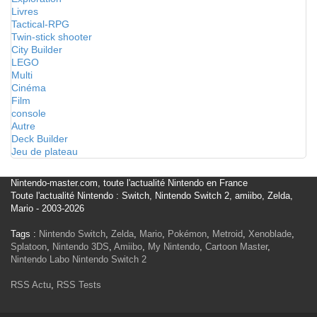
Livres
Tactical-RPG
Twin-stick shooter
City Builder
LEGO
Multi
Cinéma
Film
console
Autre
Deck Builder
Jeu de plateau
Nintendo-master.com, toute l'actualité Nintendo en France
Toute l'actualité Nintendo : Switch, Nintendo Switch 2, amiibo, Zelda,
Mario - 2003-2026
Tags :
Nintendo Switch
,
Zelda
,
Mario
,
Pokémon
,
Metroid
,
Xenoblade
,
Splatoon
,
Nintendo 3DS
,
Amiibo
,
My Nintendo
,
Cartoon Master
,
Nintendo Labo
Nintendo Switch 2
RSS Actu
,
RSS Tests