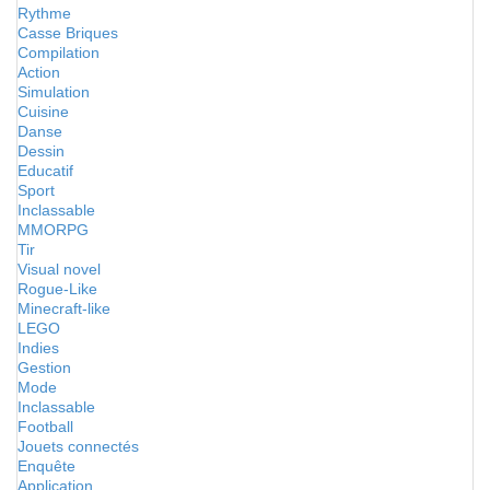
Rythme
Casse Briques
Compilation
Action
Simulation
Cuisine
Danse
Dessin
Educatif
Sport
Inclassable
MMORPG
Tir
Visual novel
Rogue-Like
Minecraft-like
LEGO
Indies
Gestion
Mode
Inclassable
Football
Jouets connectés
Enquête
Application