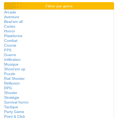
Filtrer par genre
Arcade
Aventure
Beat'em all
Cartes
Horror
Plateforme
Combat
Course
FPS
Guerre
Infiltration
Musique
Shoot'em up
Puzzle
Rail Shooter
Réflexion
RPG
Shooter
Stratégie
Survival horror
Tactique
Party Game
Point & Click