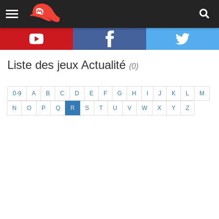
Liste des jeux Actualité
(0)
0-9
A
B
C
D
E
F
G
H
I
J
K
L
M
N
O
P
Q
R
S
T
U
V
W
X
Y
Z