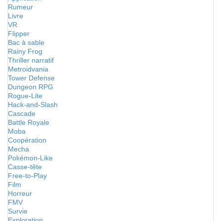
Rumeur
Livre
VR
Flipper
Bac à sable
Rainy Frog
Thriller narratif
Metroidvania
Tower Defense
Dungeon RPG
Rogue-Lite
Hack-and-Slash
Cascade
Battle Royale
Moba
Coopération
Mecha
Pokémon-Like
Casse-tête
Free-to-Play
Film
Horreur
FMV
Survie
Exploration