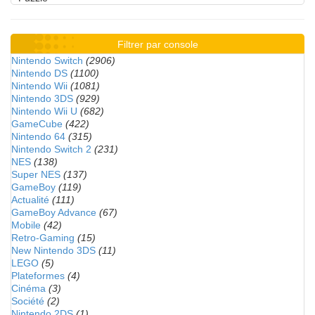
Filtrer par console
Nintendo Switch
(2906)
Nintendo DS
(1100)
Nintendo Wii
(1081)
Nintendo 3DS
(929)
Nintendo Wii U
(682)
GameCube
(422)
Nintendo 64
(315)
Nintendo Switch 2
(231)
NES
(138)
Super NES
(137)
GameBoy
(119)
Actualité
(111)
GameBoy Advance
(67)
Mobile
(42)
Retro-Gaming
(15)
New Nintendo 3DS
(11)
LEGO
(5)
Plateformes
(4)
Cinéma
(3)
Société
(2)
Nintendo 2DS
(1)