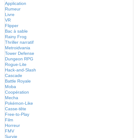
Application
Rumeur
Livre
VR
Flipper
Bac à sable
Rainy Frog
Thriller narratif
Metroidvania
Tower Defense
Dungeon RPG
Rogue-Lite
Hack-and-Slash
Cascade
Battle Royale
Moba
Coopération
Mecha
Pokémon-Like
Casse-tête
Free-to-Play
Film
Horreur
FMV
Survie