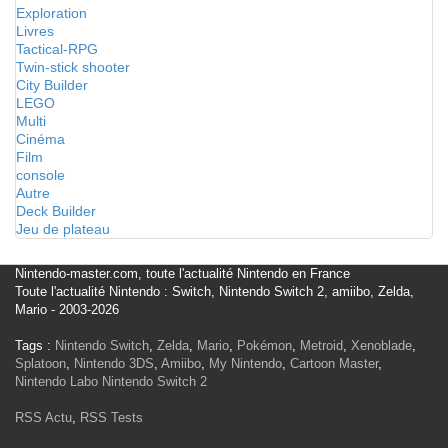
Exploration
Livres
Tactical-RPG
Twin-stick shooter
City Builder
LEGO
Multi
Cinéma
Film
console
Autre
Deck Builder
Jeu de plateau
Nintendo-master.com, toute l'actualité Nintendo en France
Toute l'actualité Nintendo : Switch, Nintendo Switch 2, amiibo, Zelda,
Mario - 2003-2026
Tags :
Nintendo Switch
,
Zelda
,
Mario
,
Pokémon
,
Metroid
,
Xenoblade
,
Splatoon
,
Nintendo 3DS
,
Amiibo
,
My Nintendo
,
Cartoon Master
,
Nintendo Labo
Nintendo Switch 2
RSS Actu
,
RSS Tests