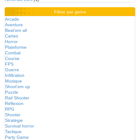
Filtrer par genre
Arcade
Aventure
Beat'em all
Cartes
Horror
Plateforme
Combat
Course
FPS
Guerre
Infiltration
Musique
Shoot'em up
Puzzle
Rail Shooter
Réflexion
RPG
Shooter
Stratégie
Survival horror
Tactique
Party Game