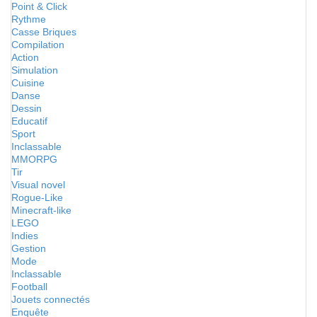
Point & Click
Rythme
Casse Briques
Compilation
Action
Simulation
Cuisine
Danse
Dessin
Educatif
Sport
Inclassable
MMORPG
Tir
Visual novel
Rogue-Like
Minecraft-like
LEGO
Indies
Gestion
Mode
Inclassable
Football
Jouets connectés
Enquête