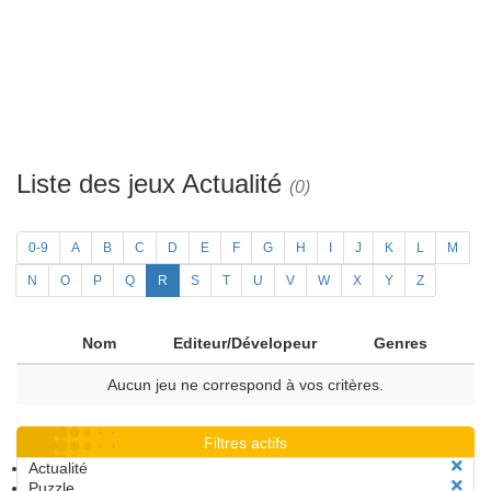
Liste des jeux Actualité
(0)
0-9
A
B
C
D
E
F
G
H
I
J
K
L
M
N
O
P
Q
R
S
T
U
V
W
X
Y
Z
Nom
Editeur/Dévelopeur
Genres
Aucun jeu ne correspond à vos critères.
Filtres actifs
Actualité
Puzzle