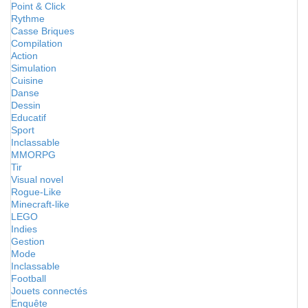
Point & Click
Rythme
Casse Briques
Compilation
Action
Simulation
Cuisine
Danse
Dessin
Educatif
Sport
Inclassable
MMORPG
Tir
Visual novel
Rogue-Like
Minecraft-like
LEGO
Indies
Gestion
Mode
Inclassable
Football
Jouets connectés
Enquête