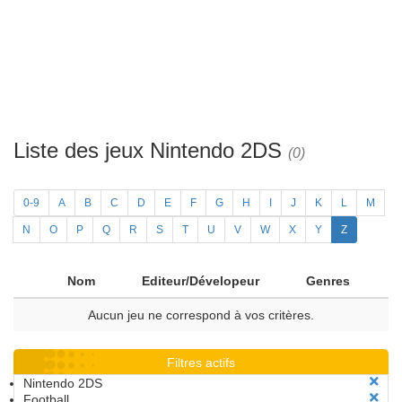
Liste des jeux Nintendo 2DS
(0)
0-9
A
B
C
D
E
F
G
H
I
J
K
L
M
N
O
P
Q
R
S
T
U
V
W
X
Y
Z
Nom
Editeur/Dévelopeur
Genres
Aucun jeu ne correspond à vos critères.
Filtres actifs
Nintendo 2DS
Football