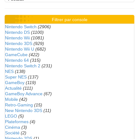
Filtrer par console
Nintendo Switch
(2906)
Nintendo DS
(1100)
Nintendo Wii
(1081)
Nintendo 3DS
(929)
Nintendo Wii U
(682)
GameCube
(422)
Nintendo 64
(315)
Nintendo Switch 2
(231)
NES
(138)
Super NES
(137)
GameBoy
(119)
Actualité
(111)
GameBoy Advance
(67)
Mobile
(42)
Retro-Gaming
(15)
New Nintendo 3DS
(11)
LEGO
(5)
Plateformes
(4)
Cinéma
(3)
Société
(2)
Nintendo 2DS
(1)