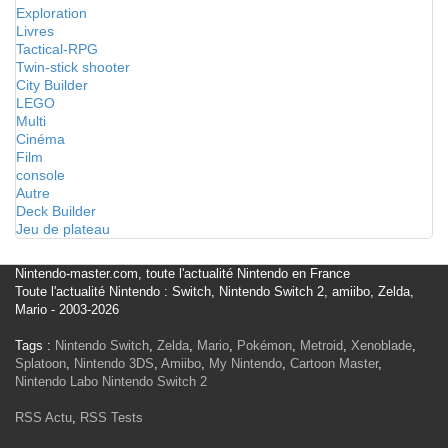
Exploration
Livres
Tactical-RPG
Twin-stick shooter
City Builder
LEGO
Multi
Cinéma
Film
console
Autre
Deck Builder
Jeu de plateau
Nintendo-master.com, toute l'actualité Nintendo en France
Toute l'actualité Nintendo : Switch, Nintendo Switch 2, amiibo, Zelda,
Mario - 2003-2026
Tags :
Nintendo Switch
,
Zelda
,
Mario
,
Pokémon
,
Metroid
,
Xenoblade
,
Splatoon
,
Nintendo 3DS
,
Amiibo
,
My Nintendo
,
Cartoon Master
,
Nintendo Labo
Nintendo Switch 2
RSS Actu
,
RSS Tests