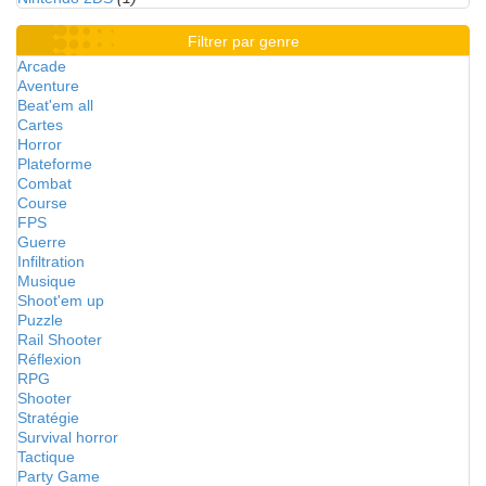
Filtrer par genre
Arcade
Aventure
Beat'em all
Cartes
Horror
Plateforme
Combat
Course
FPS
Guerre
Infiltration
Musique
Shoot'em up
Puzzle
Rail Shooter
Réflexion
RPG
Shooter
Stratégie
Survival horror
Tactique
Party Game