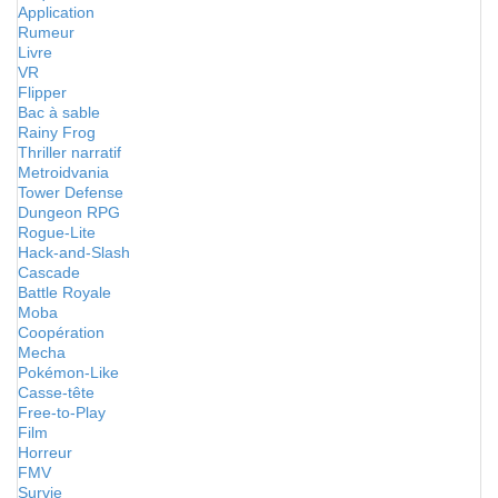
Application
Rumeur
Livre
VR
Flipper
Bac à sable
Rainy Frog
Thriller narratif
Metroidvania
Tower Defense
Dungeon RPG
Rogue-Lite
Hack-and-Slash
Cascade
Battle Royale
Moba
Coopération
Mecha
Pokémon-Like
Casse-tête
Free-to-Play
Film
Horreur
FMV
Survie