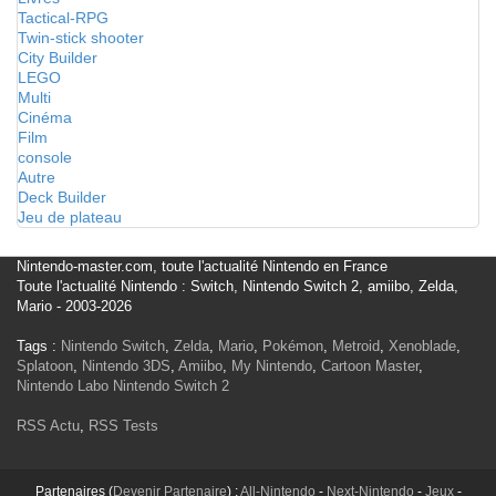
Tactical-RPG
Twin-stick shooter
City Builder
LEGO
Multi
Cinéma
Film
console
Autre
Deck Builder
Jeu de plateau
Nintendo-master.com, toute l'actualité Nintendo en France
Toute l'actualité Nintendo : Switch, Nintendo Switch 2, amiibo, Zelda,
Mario - 2003-2026
Tags :
Nintendo Switch
,
Zelda
,
Mario
,
Pokémon
,
Metroid
,
Xenoblade
,
Splatoon
,
Nintendo 3DS
,
Amiibo
,
My Nintendo
,
Cartoon Master
,
Nintendo Labo
Nintendo Switch 2
RSS Actu
,
RSS Tests
Partenaires (
Devenir Partenaire
) :
All-Nintendo
-
Next-Nintendo
-
Jeux
-