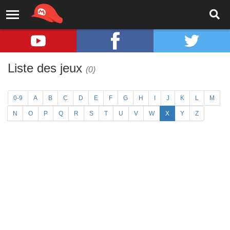
Liste des jeux
(0)
0-9
A
B
C
D
E
F
G
H
I
J
K
L
M
N
O
P
Q
R
S
T
U
V
W
X
Y
Z