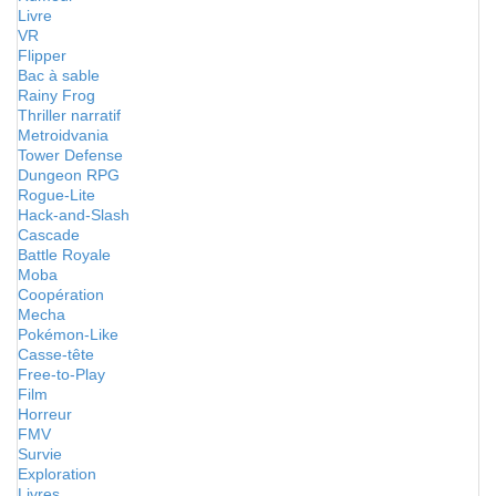
Livre
VR
Flipper
Bac à sable
Rainy Frog
Thriller narratif
Metroidvania
Tower Defense
Dungeon RPG
Rogue-Lite
Hack-and-Slash
Cascade
Battle Royale
Moba
Coopération
Mecha
Pokémon-Like
Casse-tête
Free-to-Play
Film
Horreur
FMV
Survie
Exploration
Livres