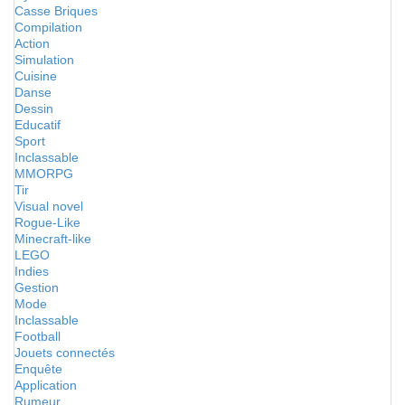
Casse Briques
Compilation
Action
Simulation
Cuisine
Danse
Dessin
Educatif
Sport
Inclassable
MMORPG
Tir
Visual novel
Rogue-Like
Minecraft-like
LEGO
Indies
Gestion
Mode
Inclassable
Football
Jouets connectés
Enquête
Application
Rumeur