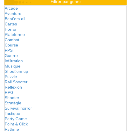
Filtrer par genre
Arcade
Aventure
Beat'em all
Cartes
Horror
Plateforme
Combat
Course
FPS
Guerre
Infiltration
Musique
Shoot'em up
Puzzle
Rail Shooter
Réflexion
RPG
Shooter
Stratégie
Survival horror
Tactique
Party Game
Point & Click
Rythme