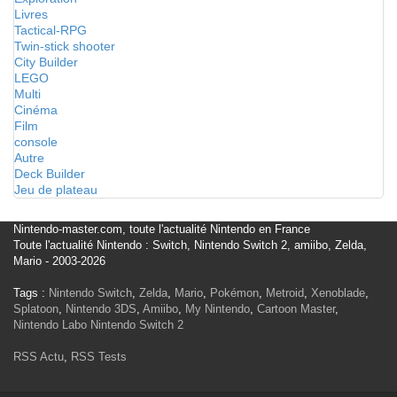
Livres
Tactical-RPG
Twin-stick shooter
City Builder
LEGO
Multi
Cinéma
Film
console
Autre
Deck Builder
Jeu de plateau
Nintendo-master.com, toute l'actualité Nintendo en France
Toute l'actualité Nintendo : Switch, Nintendo Switch 2, amiibo, Zelda,
Mario - 2003-2026
Tags :
Nintendo Switch
,
Zelda
,
Mario
,
Pokémon
,
Metroid
,
Xenoblade
,
Splatoon
,
Nintendo 3DS
,
Amiibo
,
My Nintendo
,
Cartoon Master
,
Nintendo Labo
Nintendo Switch 2
RSS Actu
,
RSS Tests