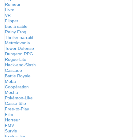
Rumeur
Livre
VR
Flipper
Bac à sable
Rainy Frog
Thriller narratif
Metroidvania
Tower Defense
Dungeon RPG
Rogue-Lite
Hack-and-Slash
Cascade
Battle Royale
Moba
Coopération
Mecha
Pokémon-Like
Casse-tête
Free-to-Play
Film
Horreur
FMV
Survie
Exploration