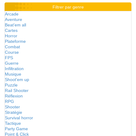
Filtrer par genre
Arcade
Aventure
Beat'em all
Cartes
Horror
Plateforme
Combat
Course
FPS
Guerre
Infiltration
Musique
Shoot'em up
Puzzle
Rail Shooter
Réflexion
RPG
Shooter
Stratégie
Survival horror
Tactique
Party Game
Point & Click