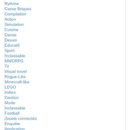
Rythme
Casse Briques
Compilation
Action
Simulation
Cuisine
Danse
Dessin
Educatif
Sport
Inclassable
MMORPG
Tir
Visual novel
Rogue-Like
Minecraft-like
LEGO
Indies
Gestion
Mode
Inclassable
Football
Jouets connectés
Enquête
Application