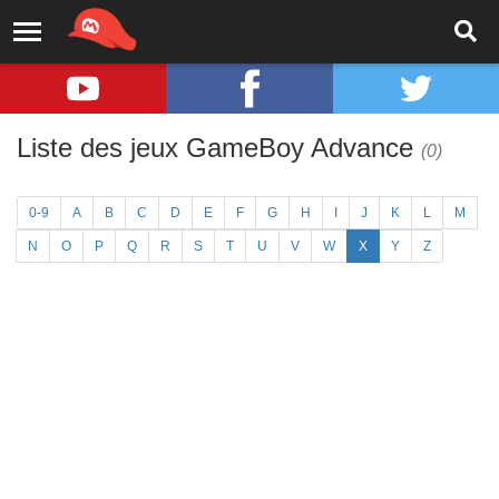
Liste des jeux GameBoy Advance
(0)
0-9
A
B
C
D
E
F
G
H
I
J
K
L
M
N
O
P
Q
R
S
T
U
V
W
X
Y
Z