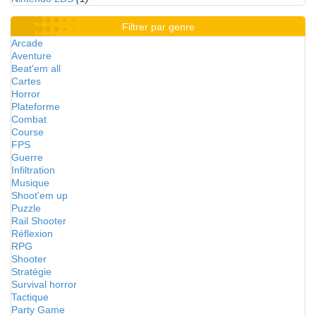
Filtrer par genre
Arcade
Aventure
Beat'em all
Cartes
Horror
Plateforme
Combat
Course
FPS
Guerre
Infiltration
Musique
Shoot'em up
Puzzle
Rail Shooter
Réflexion
RPG
Shooter
Stratégie
Survival horror
Tactique
Party Game