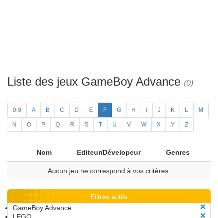
Liste des jeux GameBoy Advance
(0)
0-9
A
B
C
D
E
F
G
H
I
J
K
L
M
N
O
P
Q
R
S
T
U
V
W
X
Y
Z
Nom
Editeur/Dévelopeur
Genres
Aucun jeu ne correspond à vos critères.
Filtres actifs
GameBoy Advance
LEGO