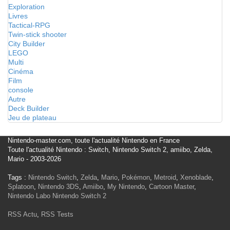
Exploration
Livres
Tactical-RPG
Twin-stick shooter
City Builder
LEGO
Multi
Cinéma
Film
console
Autre
Deck Builder
Jeu de plateau
Nintendo-master.com, toute l'actualité Nintendo en France
Toute l'actualité Nintendo : Switch, Nintendo Switch 2, amiibo, Zelda,
Mario - 2003-2026
Tags :
Nintendo Switch
,
Zelda
,
Mario
,
Pokémon
,
Metroid
,
Xenoblade
,
Splatoon
,
Nintendo 3DS
,
Amiibo
,
My Nintendo
,
Cartoon Master
,
Nintendo Labo
Nintendo Switch 2
RSS Actu
,
RSS Tests