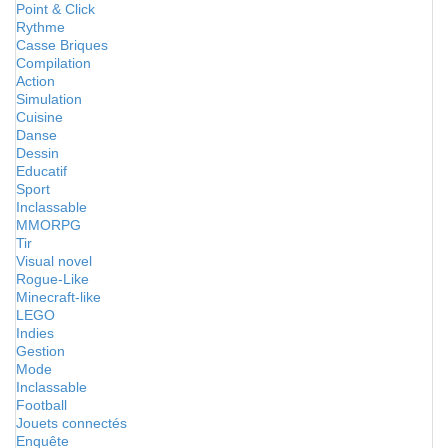
Point & Click
Rythme
Casse Briques
Compilation
Action
Simulation
Cuisine
Danse
Dessin
Educatif
Sport
Inclassable
MMORPG
Tir
Visual novel
Rogue-Like
Minecraft-like
LEGO
Indies
Gestion
Mode
Inclassable
Football
Jouets connectés
Enquête