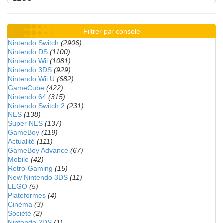
Filtrer par console
Nintendo Switch
(2906)
Nintendo DS
(1100)
Nintendo Wii
(1081)
Nintendo 3DS
(929)
Nintendo Wii U
(682)
GameCube
(422)
Nintendo 64
(315)
Nintendo Switch 2
(231)
NES
(138)
Super NES
(137)
GameBoy
(119)
Actualité
(111)
GameBoy Advance
(67)
Mobile
(42)
Retro-Gaming
(15)
New Nintendo 3DS
(11)
LEGO
(5)
Plateformes
(4)
Cinéma
(3)
Société
(2)
Nintendo 2DS
(1)