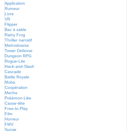
Application
Rumeur
Livre
VR
Flipper
Bac à sable
Rainy Frog
Thriller narratif
Metroidvania
Tower Defense
Dungeon RPG
Rogue-Lite
Hack-and-Slash
Cascade
Battle Royale
Moba
Coopération
Mecha
Pokémon-Like
Casse-tête
Free-to-Play
Film
Horreur
FMV
Survie