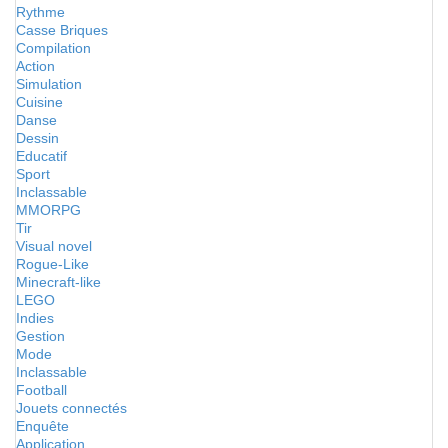
Rythme
Casse Briques
Compilation
Action
Simulation
Cuisine
Danse
Dessin
Educatif
Sport
Inclassable
MMORPG
Tir
Visual novel
Rogue-Like
Minecraft-like
LEGO
Indies
Gestion
Mode
Inclassable
Football
Jouets connectés
Enquête
Application