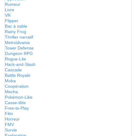
Rumeur
Livre
VR
Flipper
Bac à sable
Rainy Frog
Thriller narratif
Metroidvania
Tower Defense
Dungeon RPG
Rogue-Lite
Hack-and-Slash
Cascade
Battle Royale
Moba
Coopération
Mecha
Pokémon-Like
Casse-tête
Free-to-Play
Film
Horreur
FMV
Survie
Exploration