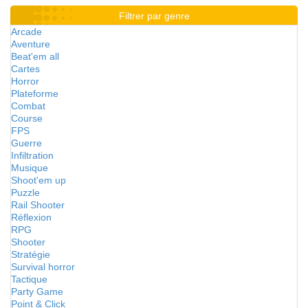
Filtrer par genre
Arcade
Aventure
Beat'em all
Cartes
Horror
Plateforme
Combat
Course
FPS
Guerre
Infiltration
Musique
Shoot'em up
Puzzle
Rail Shooter
Réflexion
RPG
Shooter
Stratégie
Survival horror
Tactique
Party Game
Point & Click