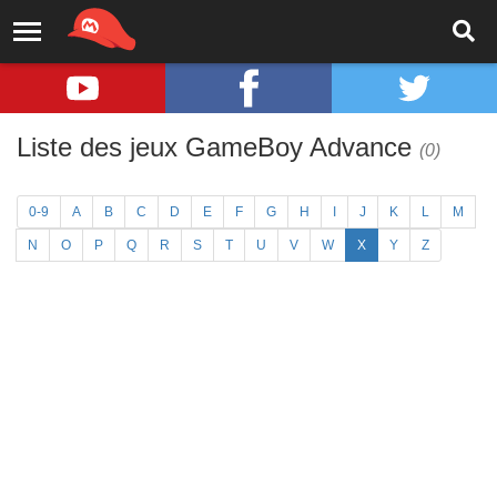
Liste des jeux GameBoy Advance
(0)
0-9
A
B
C
D
E
F
G
H
I
J
K
L
M
N
O
P
Q
R
S
T
U
V
W
X
Y
Z