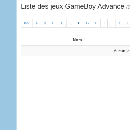
Liste des jeux GameBoy Advance
(0
0-9
A
B
C
D
E
F
G
H
I
J
K
L
Nom
Aucun je