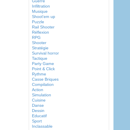
Guerre
Infiltration
Musique
Shoot'em up
Puzzle
Rail Shooter
Réflexion
RPG
Shooter
Stratégie
Survival horror
Tactique
Party Game
Point & Click
Rythme
Casse Briques
Compilation
Action
Simulation
Cuisine
Danse
Dessin
Educatif
Sport
Inclassable