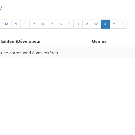
)
M
N
O
P
Q
R
S
T
U
V
W
X
Y
Z
Editeur/Dévelopeur
Genres
u ne correspond à vos critères.