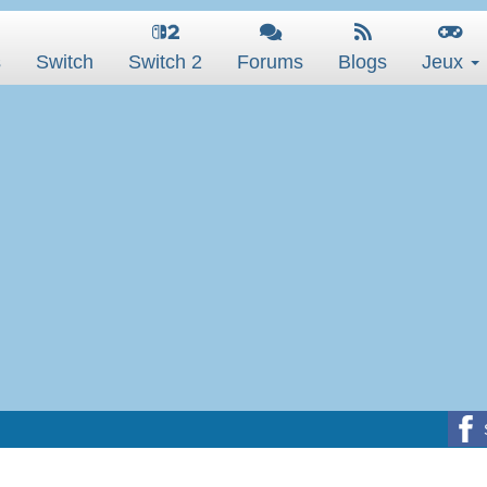
s
Switch
Switch 2
Forums
Blogs
Jeux