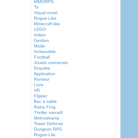
MMORPG
Tir
Visual novel
Rogue-Like
Minecraft-like
LEGO
Indies
Gestion
Mode
Inclassable
Football
Jouets connectés
Enquête
Application
Rumeur
Livre
VR
Flipper
Bac à sable
Rainy Frog
Thriller narratif
Metroidvania
Tower Defense
Dungeon RPG
Rogue-Lite