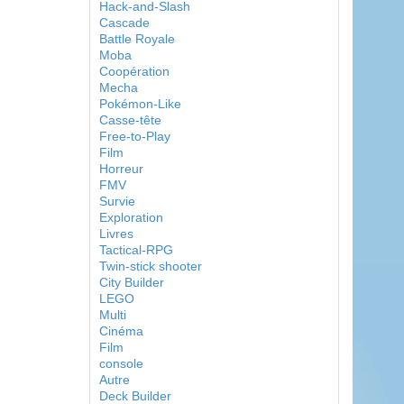
Hack-and-Slash
Cascade
Battle Royale
Moba
Coopération
Mecha
Pokémon-Like
Casse-tête
Free-to-Play
Film
Horreur
FMV
Survie
Exploration
Livres
Tactical-RPG
Twin-stick shooter
City Builder
LEGO
Multi
Cinéma
Film
console
Autre
Deck Builder