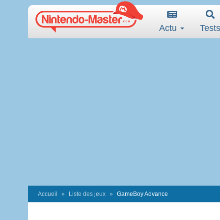
Actu
Test
Accueil
Liste des jeux
GameBoy Advance