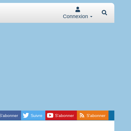
Connexion
S'abonner
Suivre
S'abonner
S'abonner