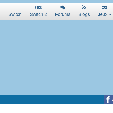
s
Switch
Switch 2
Forums
Blogs
Jeux