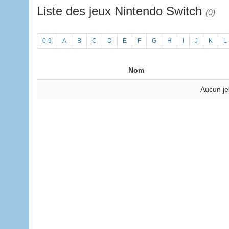
Liste des jeux Nintendo Switch
(0)
0-9
A
B
C
D
E
F
G
H
I
J
K
L
Nom
Aucun je