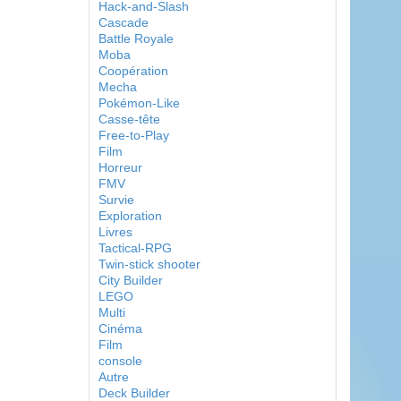
Hack-and-Slash
Cascade
Battle Royale
Moba
Coopération
Mecha
Pokémon-Like
Casse-tête
Free-to-Play
Film
Horreur
FMV
Survie
Exploration
Livres
Tactical-RPG
Twin-stick shooter
City Builder
LEGO
Multi
Cinéma
Film
console
Autre
Deck Builder