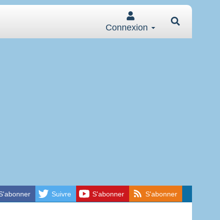
Connexion
S'abonner
Suivre
S'abonner
S'abonner