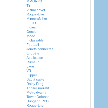
MMORPG
Tir
Visual novel
Rogue-Like
Minecraft-like
LEGO
Indies
Gestion
Mode
Inclassable
Football
Jouets connectés
Enquête
Application
Rumeur
Livre
VR
Flipper
Bac à sable
Rainy Frog
Thriller narratif
Metroidvania
Tower Defense
Dungeon RPG
Rogue-Lite