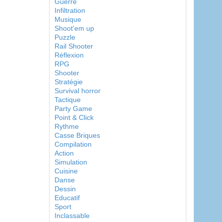
Guerre
Infiltration
Musique
Shoot'em up
Puzzle
Rail Shooter
Réflexion
RPG
Shooter
Stratégie
Survival horror
Tactique
Party Game
Point & Click
Rythme
Casse Briques
Compilation
Action
Simulation
Cuisine
Danse
Dessin
Educatif
Sport
Inclassable