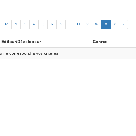
M
N
O
P
Q
R
S
T
U
V
W
X
Y
Z
Editeur/Dévelopeur
Genres
u ne correspond à vos critères.