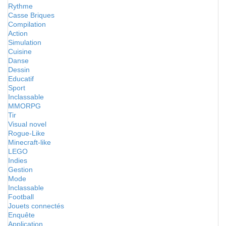
Rythme
Casse Briques
Compilation
Action
Simulation
Cuisine
Danse
Dessin
Educatif
Sport
Inclassable
MMORPG
Tir
Visual novel
Rogue-Like
Minecraft-like
LEGO
Indies
Gestion
Mode
Inclassable
Football
Jouets connectés
Enquête
Application