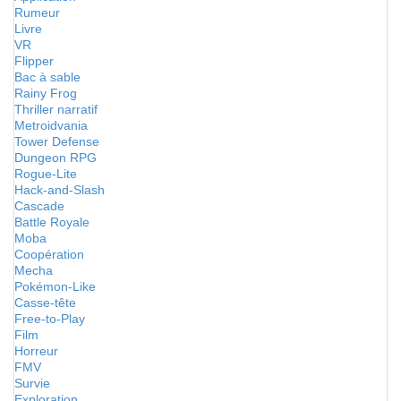
Rumeur
Livre
VR
Flipper
Bac à sable
Rainy Frog
Thriller narratif
Metroidvania
Tower Defense
Dungeon RPG
Rogue-Lite
Hack-and-Slash
Cascade
Battle Royale
Moba
Coopération
Mecha
Pokémon-Like
Casse-tête
Free-to-Play
Film
Horreur
FMV
Survie
Exploration