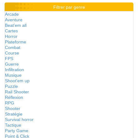
Filtrer par genre
Arcade
Aventure
Beat'em all
Cartes
Horror
Plateforme
Combat
Course
FPS
Guerre
Infiltration
Musique
Shoot'em up
Puzzle
Rail Shooter
Réflexion
RPG
Shooter
Stratégie
Survival horror
Tactique
Party Game
Point & Click