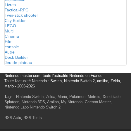
Livres
Tactical-RPG
Twin-stick shooter
City Builder
LEGO
Multi
Cinéma
Film
console
Autre
Deck Builder
Jeu de plateau
Nintendo-master.com, toute l'actualité Nintendo en France
Toute l'actualité Nintendo : Switch, Nintendo Switch 2, amiibo, Zelda,
Mario - 2003-2026
Tags :
Nintendo Switch
,
Zelda
,
Mario
,
Pokémon
,
Metroid
,
Xenoblade
,
Splatoon
,
Nintendo 3DS
,
Amiibo
,
My Nintendo
,
Cartoon Master
,
Nintendo Labo
Nintendo Switch 2
RSS Actu
,
RSS Tests