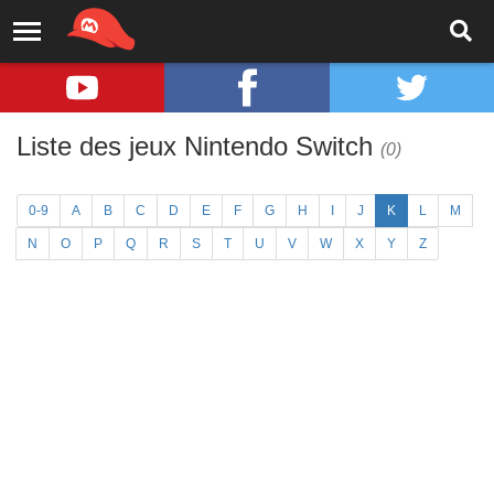
Liste des jeux Nintendo Switch
(0)
0-9
A
B
C
D
E
F
G
H
I
J
K
L
M
N
O
P
Q
R
S
T
U
V
W
X
Y
Z