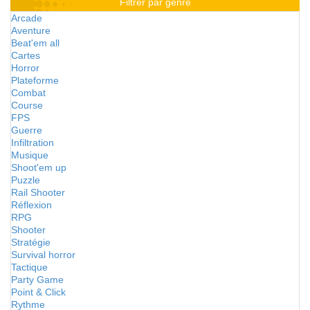
Filtrer par genre
Arcade
Aventure
Beat'em all
Cartes
Horror
Plateforme
Combat
Course
FPS
Guerre
Infiltration
Musique
Shoot'em up
Puzzle
Rail Shooter
Réflexion
RPG
Shooter
Stratégie
Survival horror
Tactique
Party Game
Point & Click
Rythme