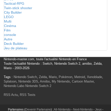
Tactical-RPG
Twin-stick shooter
City Builder
LEGO
Multi
Cinéma
Film
console
Autre
Deck Builder
Jeu de plateau
Nintendo-master.com, toute l'actualité Nintendo en France
Toute l'actualité Nintendo : Switch, Nintendo Switch 2, amiibo, Zelda,
Mario - 2003-2026
Tags :
Nintendo Switch
,
Zelda
,
Mario
,
Pokémon
,
Metroid
,
Xenoblade
,
Splatoon
,
Nintendo 3DS
,
Amiibo
,
My Nintendo
,
Cartoon Master
,
Nintendo Labo
Nintendo Switch 2
RSS Actu
,
RSS Tests
Partenaires (
Devenir Partenaire
) :
All-Nintendo
-
Next-Nintendo
-
Jeux
-