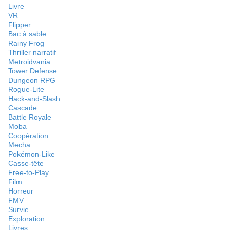
Livre
VR
Flipper
Bac à sable
Rainy Frog
Thriller narratif
Metroidvania
Tower Defense
Dungeon RPG
Rogue-Lite
Hack-and-Slash
Cascade
Battle Royale
Moba
Coopération
Mecha
Pokémon-Like
Casse-tête
Free-to-Play
Film
Horreur
FMV
Survie
Exploration
Livres