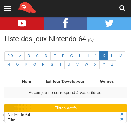
Liste des jeux Nintendo 64
(0)
0-9
A
B
C
D
E
F
G
H
I
J
K
L
M
N
O
P
Q
R
S
T
U
V
W
X
Y
Z
Nom
Editeur/Dévelopeur
Genres
Aucun jeu ne correspond à vos critères.
Filtres actifs
Nintendo 64
Film