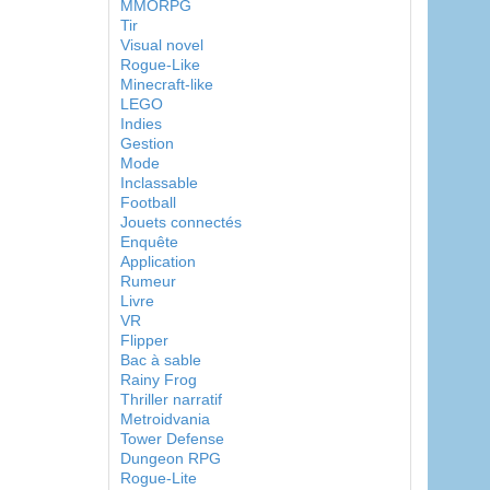
MMORPG
Tir
Visual novel
Rogue-Like
Minecraft-like
LEGO
Indies
Gestion
Mode
Inclassable
Football
Jouets connectés
Enquête
Application
Rumeur
Livre
VR
Flipper
Bac à sable
Rainy Frog
Thriller narratif
Metroidvania
Tower Defense
Dungeon RPG
Rogue-Lite