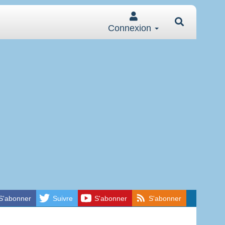
Connexion
S'abonner
Suivre
S'abonner
S'abonner