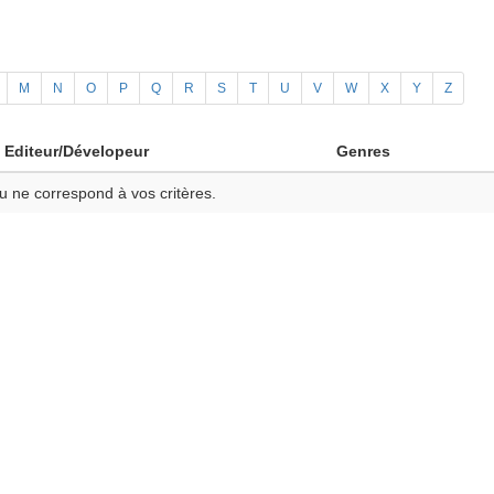
M
N
O
P
Q
R
S
T
U
V
W
X
Y
Z
Editeur/Dévelopeur
Genres
u ne correspond à vos critères.