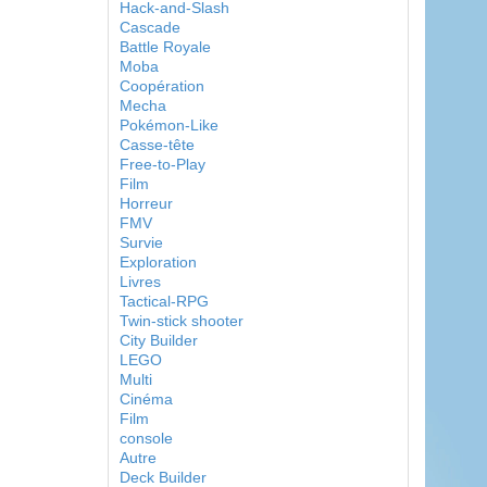
Hack-and-Slash
Cascade
Battle Royale
Moba
Coopération
Mecha
Pokémon-Like
Casse-tête
Free-to-Play
Film
Horreur
FMV
Survie
Exploration
Livres
Tactical-RPG
Twin-stick shooter
City Builder
LEGO
Multi
Cinéma
Film
console
Autre
Deck Builder