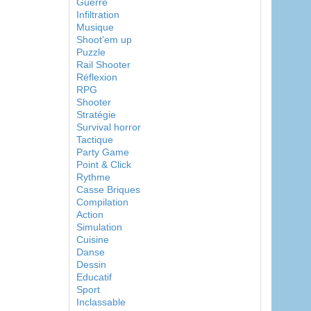
Guerre
Infiltration
Musique
Shoot'em up
Puzzle
Rail Shooter
Réflexion
RPG
Shooter
Stratégie
Survival horror
Tactique
Party Game
Point & Click
Rythme
Casse Briques
Compilation
Action
Simulation
Cuisine
Danse
Dessin
Educatif
Sport
Inclassable