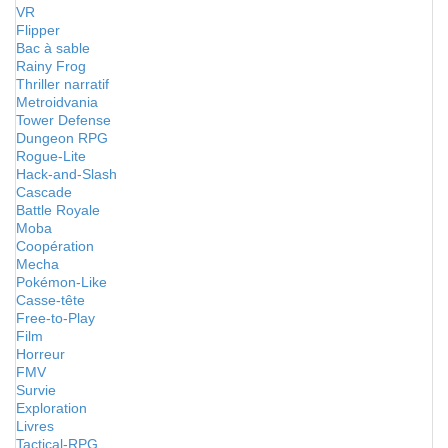
VR
Flipper
Bac à sable
Rainy Frog
Thriller narratif
Metroidvania
Tower Defense
Dungeon RPG
Rogue-Lite
Hack-and-Slash
Cascade
Battle Royale
Moba
Coopération
Mecha
Pokémon-Like
Casse-tête
Free-to-Play
Film
Horreur
FMV
Survie
Exploration
Livres
Tactical-RPG