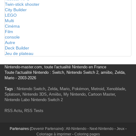
Twin-stick shooter
City Builder
LEGO
Multi
Cinéma
Film
console
Autre
Deck Builder
Jeu de plateau
Nintendo-master.com, toute l'actualité Nintendo en France
Toute l'actualité Nintendo : Switch, Nintendo Switch 2, amiibo, Zelda,
Mario - 2003-2026
Tags :
Nintendo Switch
,
Zelda
,
Mario
,
Pokémon
,
Metroid
,
Xenoblade
,
Splatoon
,
Nintendo 3DS
,
Amiibo
,
My Nintendo
,
Cartoon Master
,
Nintendo Labo
Nintendo Switch 2
RSS Actu
,
RSS Tests
Partenaires (
Devenir Partenaire
) :
All-Nintendo
-
Next-Nintendo
-
Jeux
-
Coloriage à imprimer
-
Coloring pages