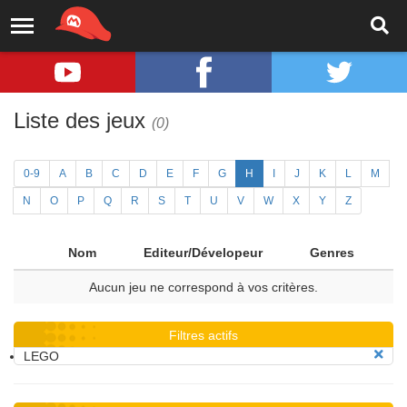
Liste des jeux
(0)
0-9
A
B
C
D
E
F
G
H
I
J
K
L
M
N
O
P
Q
R
S
T
U
V
W
X
Y
Z
Nom
Editeur/Dévelopeur
Genres
Aucun jeu ne correspond à vos critères.
Filtres actifs
LEGO