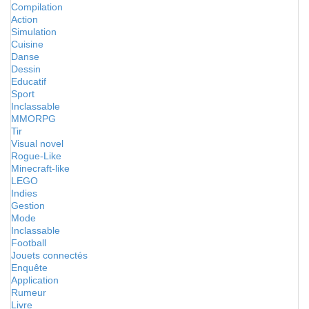
Compilation
Action
Simulation
Cuisine
Danse
Dessin
Educatif
Sport
Inclassable
MMORPG
Tir
Visual novel
Rogue-Like
Minecraft-like
LEGO
Indies
Gestion
Mode
Inclassable
Football
Jouets connectés
Enquête
Application
Rumeur
Livre