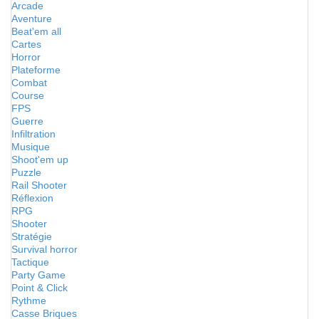
Arcade
Aventure
Beat'em all
Cartes
Horror
Plateforme
Combat
Course
FPS
Guerre
Infiltration
Musique
Shoot'em up
Puzzle
Rail Shooter
Réflexion
RPG
Shooter
Stratégie
Survival horror
Tactique
Party Game
Point & Click
Rythme
Casse Briques