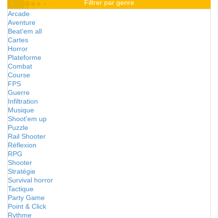
Filtrer par genre
Arcade
Aventure
Beat'em all
Cartes
Horror
Plateforme
Combat
Course
FPS
Guerre
Infiltration
Musique
Shoot'em up
Puzzle
Rail Shooter
Réflexion
RPG
Shooter
Stratégie
Survival horror
Tactique
Party Game
Point & Click
Rythme