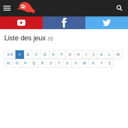
Liste des jeux
(0)
0-9
A
B
C
D
E
F
G
H
I
J
K
L
M
N
O
P
Q
R
S
T
U
V
W
X
Y
Z