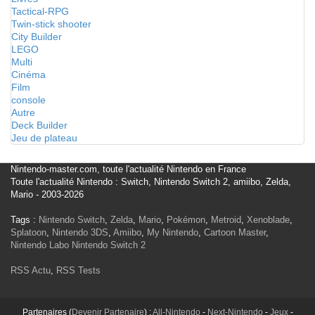
Tactical-RPG
Twin-stick shooter
City Builder
LEGO
Multi
Cinéma
Film
console
Autre
Deck Builder
Jeu de plateau
Nintendo-master.com, toute l'actualité Nintendo en France
Toute l'actualité Nintendo : Switch, Nintendo Switch 2, amiibo, Zelda,
Mario - 2003-2026
Tags :
Nintendo Switch
,
Zelda
,
Mario
,
Pokémon
,
Metroid
,
Xenoblade
,
Splatoon
,
Nintendo 3DS
,
Amiibo
,
My Nintendo
,
Cartoon Master
,
Nintendo Labo
Nintendo Switch 2
RSS Actu
,
RSS Tests
Partenaires (
Devenir Partenaire
) :
All-Nintendo
-
Next-Nintendo
-
Jeux
-