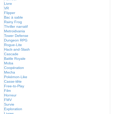
Livre
VR
Flipper
Bac à sable
Rainy Frog
Thriller narratif
Metroidvania
Tower Defense
Dungeon RPG
Rogue-Lite
Hack-and-Slash
Cascade
Battle Royale
Moba
Coopération
Mecha
Pokémon-Like
Casse-tête
Free-to-Play
Film
Horreur
FMV
Survie
Exploration
Livres