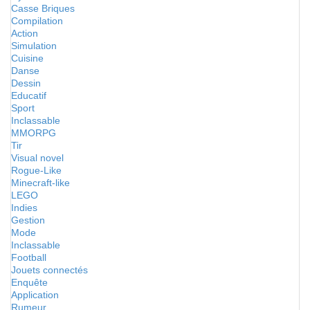
Casse Briques
Compilation
Action
Simulation
Cuisine
Danse
Dessin
Educatif
Sport
Inclassable
MMORPG
Tir
Visual novel
Rogue-Like
Minecraft-like
LEGO
Indies
Gestion
Mode
Inclassable
Football
Jouets connectés
Enquête
Application
Rumeur