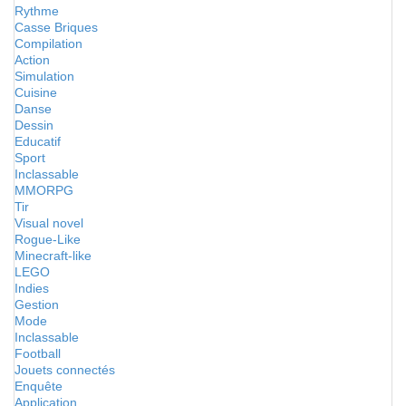
Rythme
Casse Briques
Compilation
Action
Simulation
Cuisine
Danse
Dessin
Educatif
Sport
Inclassable
MMORPG
Tir
Visual novel
Rogue-Like
Minecraft-like
LEGO
Indies
Gestion
Mode
Inclassable
Football
Jouets connectés
Enquête
Application