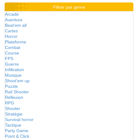
Filtrer par genre
Arcade
Aventure
Beat'em all
Cartes
Horror
Plateforme
Combat
Course
FPS
Guerre
Infiltration
Musique
Shoot'em up
Puzzle
Rail Shooter
Réflexion
RPG
Shooter
Stratégie
Survival horror
Tactique
Party Game
Point & Click