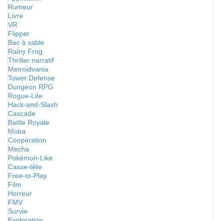
Rumeur
Livre
VR
Flipper
Bac à sable
Rainy Frog
Thriller narratif
Metroidvania
Tower Defense
Dungeon RPG
Rogue-Lite
Hack-and-Slash
Cascade
Battle Royale
Moba
Coopération
Mecha
Pokémon-Like
Casse-tête
Free-to-Play
Film
Horreur
FMV
Survie
Exploration