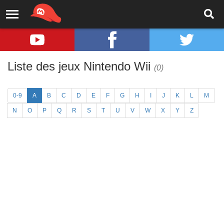
Liste des jeux Nintendo Wii
(0)
0-9
A
B
C
D
E
F
G
H
I
J
K
L
M
N
O
P
Q
R
S
T
U
V
W
X
Y
Z