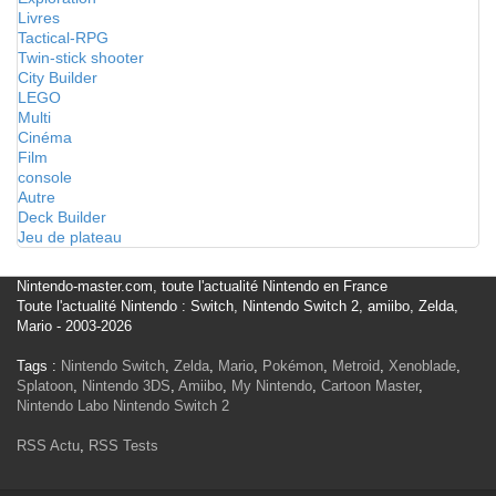
Livres
Tactical-RPG
Twin-stick shooter
City Builder
LEGO
Multi
Cinéma
Film
console
Autre
Deck Builder
Jeu de plateau
Nintendo-master.com, toute l'actualité Nintendo en France
Toute l'actualité Nintendo : Switch, Nintendo Switch 2, amiibo, Zelda,
Mario - 2003-2026
Tags :
Nintendo Switch
,
Zelda
,
Mario
,
Pokémon
,
Metroid
,
Xenoblade
,
Splatoon
,
Nintendo 3DS
,
Amiibo
,
My Nintendo
,
Cartoon Master
,
Nintendo Labo
Nintendo Switch 2
RSS Actu
,
RSS Tests