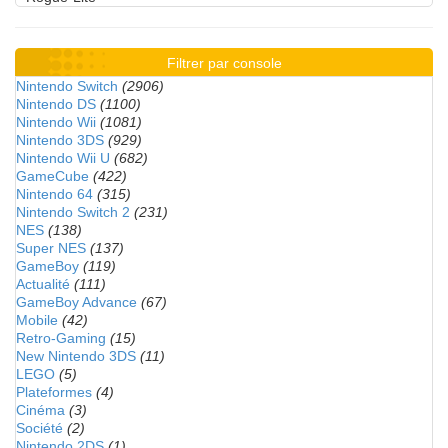
Filtrer par console
Nintendo Switch
(2906)
Nintendo DS
(1100)
Nintendo Wii
(1081)
Nintendo 3DS
(929)
Nintendo Wii U
(682)
GameCube
(422)
Nintendo 64
(315)
Nintendo Switch 2
(231)
NES
(138)
Super NES
(137)
GameBoy
(119)
Actualité
(111)
GameBoy Advance
(67)
Mobile
(42)
Retro-Gaming
(15)
New Nintendo 3DS
(11)
LEGO
(5)
Plateformes
(4)
Cinéma
(3)
Société
(2)
Nintendo 2DS
(1)