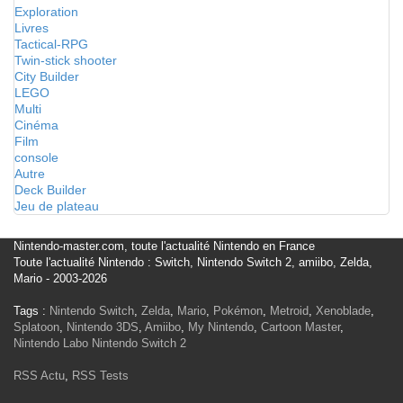
Exploration
Livres
Tactical-RPG
Twin-stick shooter
City Builder
LEGO
Multi
Cinéma
Film
console
Autre
Deck Builder
Jeu de plateau
Nintendo-master.com, toute l'actualité Nintendo en France
Toute l'actualité Nintendo : Switch, Nintendo Switch 2, amiibo, Zelda,
Mario - 2003-2026
Tags :
Nintendo Switch
,
Zelda
,
Mario
,
Pokémon
,
Metroid
,
Xenoblade
,
Splatoon
,
Nintendo 3DS
,
Amiibo
,
My Nintendo
,
Cartoon Master
,
Nintendo Labo
Nintendo Switch 2
RSS Actu
,
RSS Tests