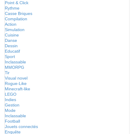
Point & Click
Rythme
Casse Briques
Compilation
Action
Simulation
Cuisine
Danse
Dessin
Educatif
Sport
Inclassable
MMORPG
Tir
Visual novel
Rogue-Like
Minecraft-like
LEGO
Indies
Gestion
Mode
Inclassable
Football
Jouets connectés
Enquête