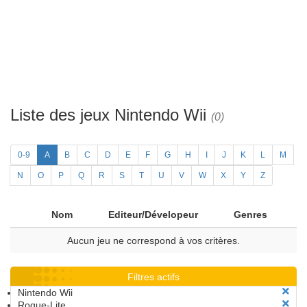
Liste des jeux Nintendo Wii
(0)
0-9
A
B
C
D
E
F
G
H
I
J
K
L
M
N
O
P
Q
R
S
T
U
V
W
X
Y
Z
Nom
Editeur/Dévelopeur
Genres
Aucun jeu ne correspond à vos critères.
Filtres actifs
Nintendo Wii
Rogue-Lite