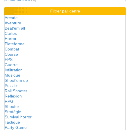
Filtrer par genre
Arcade
Aventure
Beat'em all
Cartes
Horror
Plateforme
Combat
Course
FPS
Guerre
Infiltration
Musique
Shoot'em up
Puzzle
Rail Shooter
Réflexion
RPG
Shooter
Stratégie
Survival horror
Tactique
Party Game