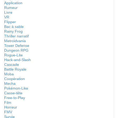
Application
Rumeur
Livre
VR
Flipper
Bac à sable
Rainy Frog
Thriller narratif
Metroidvania
Tower Defense
Dungeon RPG
Rogue-Lite
Hack-and-Slash
Cascade
Battle Royale
Moba
Coopération
Mecha
Pokémon-Like
Casse-tête
Free-to-Play
Film
Horreur
FMV
Survie