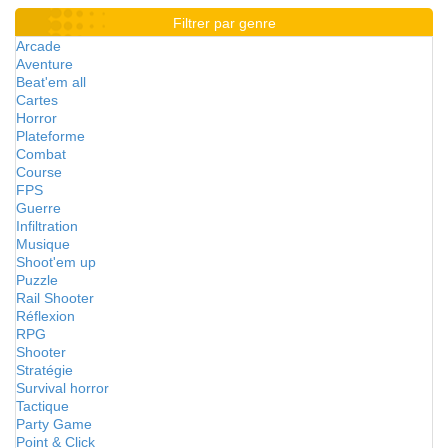
Filtrer par genre
Arcade
Aventure
Beat'em all
Cartes
Horror
Plateforme
Combat
Course
FPS
Guerre
Infiltration
Musique
Shoot'em up
Puzzle
Rail Shooter
Réflexion
RPG
Shooter
Stratégie
Survival horror
Tactique
Party Game
Point & Click