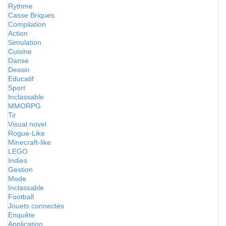
Rythme
Casse Briques
Compilation
Action
Simulation
Cuisine
Danse
Dessin
Educatif
Sport
Inclassable
MMORPG
Tir
Visual novel
Rogue-Like
Minecraft-like
LEGO
Indies
Gestion
Mode
Inclassable
Football
Jouets connectés
Enquête
Application