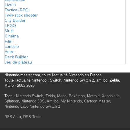
Livres
Tactical-RPG
Twin-stick shooter
City Builder
LEGO
Multi
Cinéma
Film
console
Autre
Deck Builder
Jeu de plateau
Nintendo-master.com, toute l'actualité Nintendo en France
Toute l'actualité Nintendo : Switch, Nintendo Switch 2, amiibo, Zelda,
Mario - 2003-2026
Tags :
Nintendo Switch
,
Zelda
,
Mario
,
Pokémon
,
Metroid
,
Xenoblade
,
Splatoon
,
Nintendo 3DS
,
Amiibo
,
My Nintendo
,
Cartoon Master
,
Nintendo Labo
Nintendo Switch 2
RSS Actu
,
RSS Tests