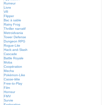
Rumeur
Livre
VR
Flipper
Bac à sable
Rainy Frog
Thriller narratif
Metroidvania
Tower Defense
Dungeon RPG
Rogue-Lite
Hack-and-Slash
Cascade
Battle Royale
Moba
Coopération
Mecha
Pokémon-Like
Casse-tête
Free-to-Play
Film
Horreur
FMV
Survie
Exploration