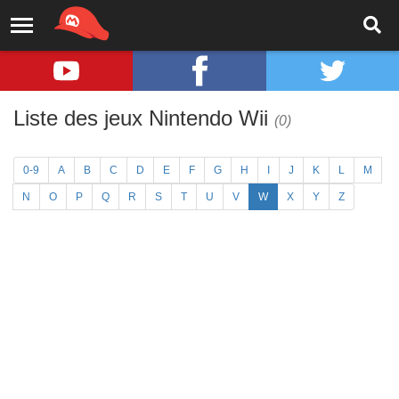
Liste des jeux Nintendo Wii
(0)
0-9
A
B
C
D
E
F
G
H
I
J
K
L
M
N
O
P
Q
R
S
T
U
V
W
X
Y
Z