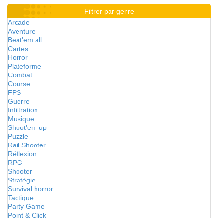
Filtrer par genre
Arcade
Aventure
Beat'em all
Cartes
Horror
Plateforme
Combat
Course
FPS
Guerre
Infiltration
Musique
Shoot'em up
Puzzle
Rail Shooter
Réflexion
RPG
Shooter
Stratégie
Survival horror
Tactique
Party Game
Point & Click