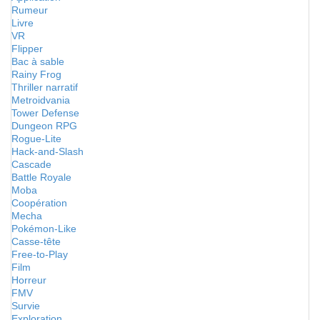
Rumeur
Livre
VR
Flipper
Bac à sable
Rainy Frog
Thriller narratif
Metroidvania
Tower Defense
Dungeon RPG
Rogue-Lite
Hack-and-Slash
Cascade
Battle Royale
Moba
Coopération
Mecha
Pokémon-Like
Casse-tête
Free-to-Play
Film
Horreur
FMV
Survie
Exploration