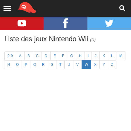
Liste des jeux Nintendo Wii
(0)
0-9
A
B
C
D
E
F
G
H
I
J
K
L
M
N
O
P
Q
R
S
T
U
V
W
X
Y
Z