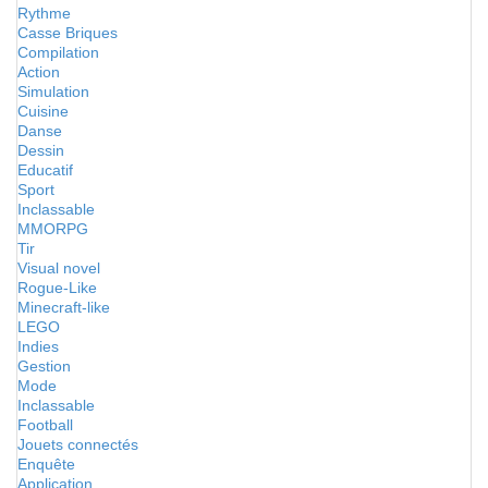
Rythme
Casse Briques
Compilation
Action
Simulation
Cuisine
Danse
Dessin
Educatif
Sport
Inclassable
MMORPG
Tir
Visual novel
Rogue-Like
Minecraft-like
LEGO
Indies
Gestion
Mode
Inclassable
Football
Jouets connectés
Enquête
Application