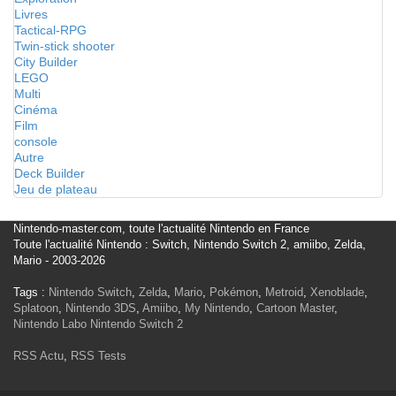
Livres
Tactical-RPG
Twin-stick shooter
City Builder
LEGO
Multi
Cinéma
Film
console
Autre
Deck Builder
Jeu de plateau
Nintendo-master.com, toute l'actualité Nintendo en France
Toute l'actualité Nintendo : Switch, Nintendo Switch 2, amiibo, Zelda,
Mario - 2003-2026
Tags :
Nintendo Switch
,
Zelda
,
Mario
,
Pokémon
,
Metroid
,
Xenoblade
,
Splatoon
,
Nintendo 3DS
,
Amiibo
,
My Nintendo
,
Cartoon Master
,
Nintendo Labo
Nintendo Switch 2
RSS Actu
,
RSS Tests