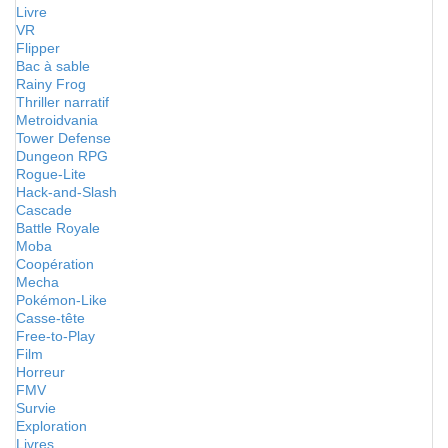
Livre
VR
Flipper
Bac à sable
Rainy Frog
Thriller narratif
Metroidvania
Tower Defense
Dungeon RPG
Rogue-Lite
Hack-and-Slash
Cascade
Battle Royale
Moba
Coopération
Mecha
Pokémon-Like
Casse-tête
Free-to-Play
Film
Horreur
FMV
Survie
Exploration
Livres