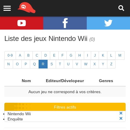
Liste des jeux Nintendo Wii
(0)
0-9
A
B
C
D
E
F
G
H
I
J
K
L
M
N
O
P
Q
R
S
T
U
V
W
X
Y
Z
Nom
Editeur/Dévelopeur
Genres
Aucun jeu ne correspond à vos critères.
Filtres actifs
Nintendo Wii
Enquête