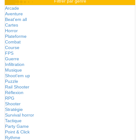
Filtrer par genre
Arcade
Aventure
Beat'em all
Cartes
Horror
Plateforme
Combat
Course
FPS
Guerre
Infiltration
Musique
Shoot'em up
Puzzle
Rail Shooter
Réflexion
RPG
Shooter
Stratégie
Survival horror
Tactique
Party Game
Point & Click
Rythme