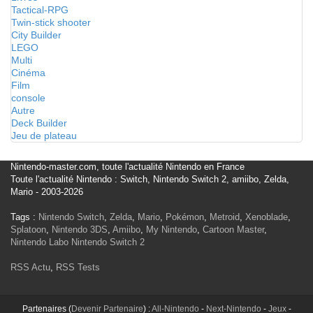
Tactical-RPG
Twin-stick shooter
City Builder
LEGO
Multi
Cinéma
Film
console
Autre
Deck Builder
Jeu de plateau
Nintendo-master.com, toute l'actualité Nintendo en France
Toute l'actualité Nintendo : Switch, Nintendo Switch 2, amiibo, Zelda,
Mario - 2003-2026
Tags :
Nintendo Switch
,
Zelda
,
Mario
,
Pokémon
,
Metroid
,
Xenoblade
,
Splatoon
,
Nintendo 3DS
,
Amiibo
,
My Nintendo
,
Cartoon Master
,
Nintendo Labo
Nintendo Switch 2
RSS Actu
,
RSS Tests
Partenaires (
Devenir Partenaire
) :
All-Nintendo
-
Next-Nintendo
-
Jeux
-