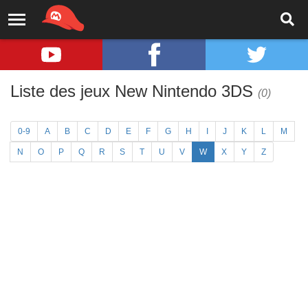
Liste des jeux New Nintendo 3DS
(0)
0-9
A
B
C
D
E
F
G
H
I
J
K
L
M
N
O
P
Q
R
S
T
U
V
W
X
Y
Z