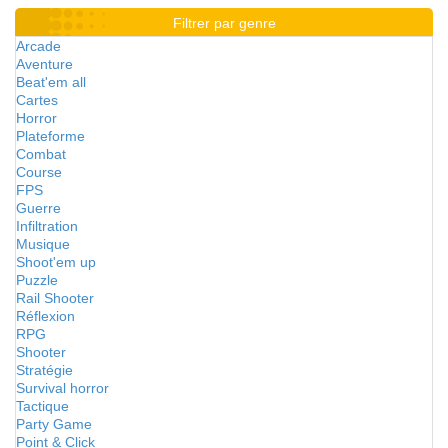
Filtrer par genre
Arcade
Aventure
Beat'em all
Cartes
Horror
Plateforme
Combat
Course
FPS
Guerre
Infiltration
Musique
Shoot'em up
Puzzle
Rail Shooter
Réflexion
RPG
Shooter
Stratégie
Survival horror
Tactique
Party Game
Point & Click