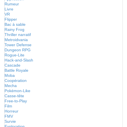
Rumeur
Livre
VR
Flipper
Bac à sable
Rainy Frog
Thriller narratif
Metroidvania
Tower Defense
Dungeon RPG
Rogue-Lite
Hack-and-Slash
Cascade
Battle Royale
Moba
Coopération
Mecha
Pokémon-Like
Casse-tête
Free-to-Play
Film
Horreur
FMV
Survie
Exploration