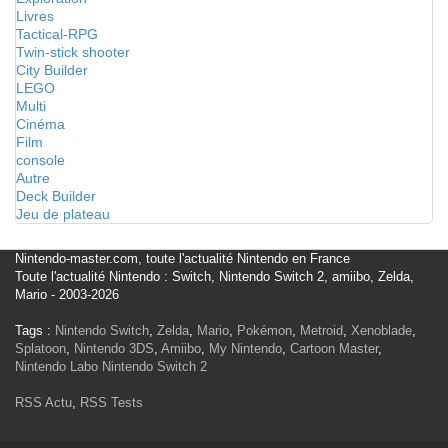
Livres
Tactical-RPG
Twin-stick shooter
City Builder
LEGO
Multi
Cinéma
Film
console
Autre
Deck Builder
Jeu de plateau
Nintendo-master.com, toute l'actualité Nintendo en France
Toute l'actualité Nintendo : Switch, Nintendo Switch 2, amiibo, Zelda,
Mario - 2003-2026
Tags :
Nintendo Switch
,
Zelda
,
Mario
,
Pokémon
,
Metroid
,
Xenoblade
,
Splatoon
,
Nintendo 3DS
,
Amiibo
,
My Nintendo
,
Cartoon Master
,
Nintendo Labo
Nintendo Switch 2
RSS Actu
,
RSS Tests