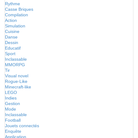
Rythme
Casse Briques
Compilation
Action
Simulation
Cuisine
Danse
Dessin
Educatif
Sport
Inclassable
MMORPG
Tir
Visual novel
Rogue-Like
Minecraft-like
LEGO
Indies
Gestion
Mode
Inclassable
Football
Jouets connectés
Enquête
Application