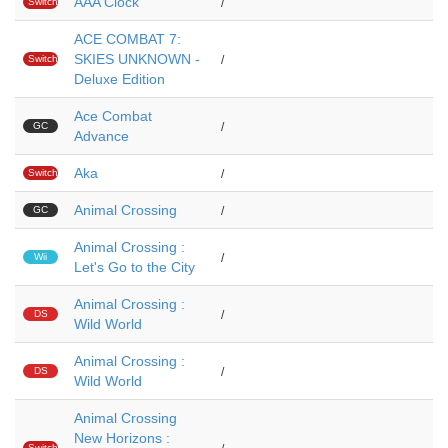
AAA Clock
Switch
/
ACE COMBAT 7:
SKIES UNKNOWN -
Switch
/
Deluxe Edition
Ace Combat
GC
/
Advance
Aka
Switch
/
Animal Crossing
GC
/
Animal Crossing :
Wii
/
Let's Go to the City
Animal Crossing :
DS
/
Wild World
Animal Crossing :
DS
/
Wild World
Animal Crossing
New Horizons :
Switch