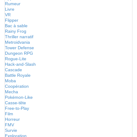
Rumeur
Livre
VR
Flipper
Bac à sable
Rainy Frog
Thriller narratif
Metroidvania
Tower Defense
Dungeon RPG
Rogue-Lite
Hack-and-Slash
Cascade
Battle Royale
Moba
Coopération
Mecha
Pokémon-Like
Casse-tête
Free-to-Play
Film
Horreur
FMV
Survie
Exploration