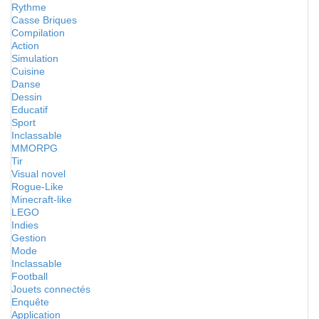
Rythme
Casse Briques
Compilation
Action
Simulation
Cuisine
Danse
Dessin
Educatif
Sport
Inclassable
MMORPG
Tir
Visual novel
Rogue-Like
Minecraft-like
LEGO
Indies
Gestion
Mode
Inclassable
Football
Jouets connectés
Enquête
Application