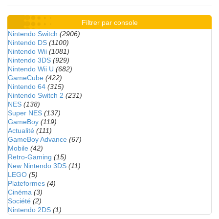
Filtrer par console
Nintendo Switch
(2906)
Nintendo DS
(1100)
Nintendo Wii
(1081)
Nintendo 3DS
(929)
Nintendo Wii U
(682)
GameCube
(422)
Nintendo 64
(315)
Nintendo Switch 2
(231)
NES
(138)
Super NES
(137)
GameBoy
(119)
Actualité
(111)
GameBoy Advance
(67)
Mobile
(42)
Retro-Gaming
(15)
New Nintendo 3DS
(11)
LEGO
(5)
Plateformes
(4)
Cinéma
(3)
Société
(2)
Nintendo 2DS
(1)