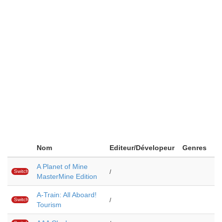
Nom
Editeur/Dévelopeur
Genres
A Planet of Mine
Switch
/
MasterMine Edition
A-Train: All Aboard!
Switch
/
Tourism