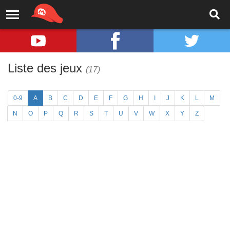
Liste des jeux
(17)
0-9
A
B
C
D
E
F
G
H
I
J
K
L
M
N
O
P
Q
R
S
T
U
V
W
X
Y
Z