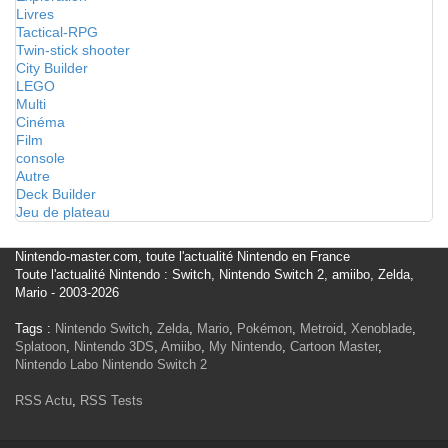
Livres
Tactical-RPG
Twin-stick shooter
City Builder
LEGO
Multi
Cinéma
Film
console
Autre
Deck Builder
Jeu de plateau
Nintendo-master.com, toute l'actualité Nintendo en France
Toute l'actualité Nintendo : Switch, Nintendo Switch 2, amiibo, Zelda,
Mario - 2003-2026
Tags :
Nintendo Switch
,
Zelda
,
Mario
,
Pokémon
,
Metroid
,
Xenoblade
,
Splatoon
,
Nintendo 3DS
,
Amiibo
,
My Nintendo
,
Cartoon Master
,
Nintendo Labo
Nintendo Switch 2
RSS Actu
,
RSS Tests