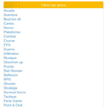
Filtrer par genre
Arcade
Aventure
Beat'em all
Cartes
Horror
Plateforme
Combat
Course
FPS
Guerre
Infiltration
Musique
Shoot'em up
Puzzle
Rail Shooter
Réflexion
RPG
Shooter
Stratégie
Survival horror
Tactique
Party Game
Point & Click