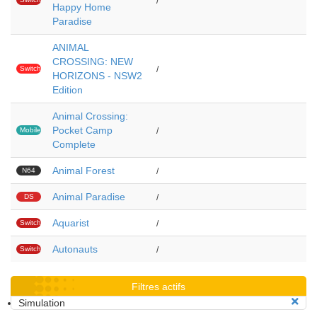
/
Happy Home
Paradise
ANIMAL
CROSSING: NEW
Switch
/
HORIZONS - NSW2
2
Edition
Animal Crossing:
Pocket Camp
Mobile
/
Complete
Animal Forest
N64
/
Animal Paradise
DS
/
Aquarist
Switch
/
Autonauts
Switch
/
Filtres actifs
Simulation