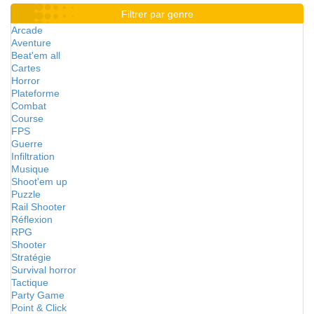
Filtrer par genre
Arcade
Aventure
Beat'em all
Cartes
Horror
Plateforme
Combat
Course
FPS
Guerre
Infiltration
Musique
Shoot'em up
Puzzle
Rail Shooter
Réflexion
RPG
Shooter
Stratégie
Survival horror
Tactique
Party Game
Point & Click