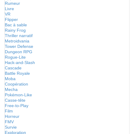
Rumeur
Livre
VR
Flipper
Bac à sable
Rainy Frog
Thriller narratif
Metroidvania
Tower Defense
Dungeon RPG
Rogue-Lite
Hack-and-Slash
Cascade
Battle Royale
Moba
Coopération
Mecha
Pokémon-Like
Casse-tête
Free-to-Play
Film
Horreur
FMV
Survie
Exploration