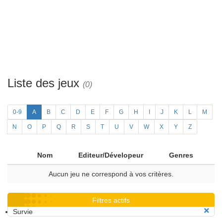
Liste des jeux
(0)
0-9
A
B
C
D
E
F
G
H
I
J
K
L
M
N
O
P
Q
R
S
T
U
V
W
X
Y
Z
Nom
Editeur/Dévelopeur
Genres
Aucun jeu ne correspond à vos critères.
Filtres actifs
Survie