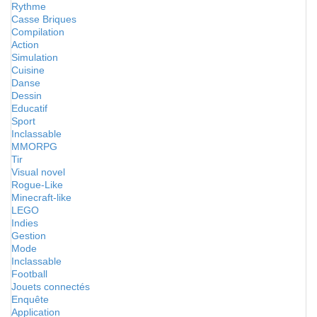
Rythme
Casse Briques
Compilation
Action
Simulation
Cuisine
Danse
Dessin
Educatif
Sport
Inclassable
MMORPG
Tir
Visual novel
Rogue-Like
Minecraft-like
LEGO
Indies
Gestion
Mode
Inclassable
Football
Jouets connectés
Enquête
Application