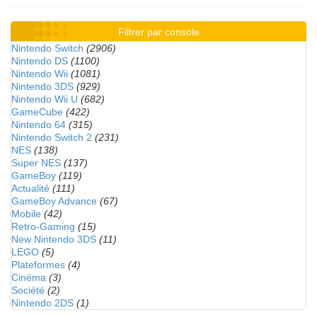
Filtrer par console
Nintendo Switch
(2906)
Nintendo DS
(1100)
Nintendo Wii
(1081)
Nintendo 3DS
(929)
Nintendo Wii U
(682)
GameCube
(422)
Nintendo 64
(315)
Nintendo Switch 2
(231)
NES
(138)
Super NES
(137)
GameBoy
(119)
Actualité
(111)
GameBoy Advance
(67)
Mobile
(42)
Retro-Gaming
(15)
New Nintendo 3DS
(11)
LEGO
(5)
Plateformes
(4)
Cinéma
(3)
Société
(2)
Nintendo 2DS
(1)