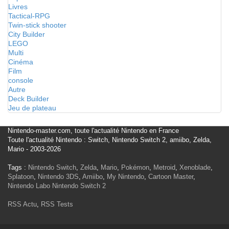
Livres
Tactical-RPG
Twin-stick shooter
City Builder
LEGO
Multi
Cinéma
Film
console
Autre
Deck Builder
Jeu de plateau
Nintendo-master.com, toute l'actualité Nintendo en France
Toute l'actualité Nintendo : Switch, Nintendo Switch 2, amiibo, Zelda,
Mario - 2003-2026
Tags :
Nintendo Switch
,
Zelda
,
Mario
,
Pokémon
,
Metroid
,
Xenoblade
,
Splatoon
,
Nintendo 3DS
,
Amiibo
,
My Nintendo
,
Cartoon Master
,
Nintendo Labo
Nintendo Switch 2
RSS Actu
,
RSS Tests