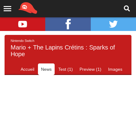
Nintendo Switch
Mario + The Lapins Crétins : Sparks of
Hope
Accueil
News
Test (1)
Preview (1)
Images