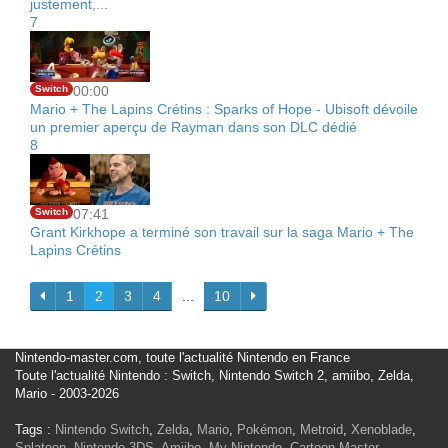
justement,...
7
Switch
00:00
Mario + The Lapins Crétins : Sparks of Hope - Ubisoft dévoile
un premier aperçu de Rayman dans son DLC dédié
8
Switch
07:41
Grant Kirkhope a terminé son travail sur la saga Mario + The
Lapins Crétins
1
2
3
4
...
10
Nintendo-master.com, toute l'actualité Nintendo en France
Toute l'actualité Nintendo : Switch, Nintendo Switch 2, amiibo, Zelda,
Mario - 2003-2026
Tags :
Nintendo Switch
,
Zelda
,
Mario
,
Pokémon
,
Metroid
,
Xenoblade
,
Splatoon
,
Nintendo 3DS
,
Amiibo
,
My Nintendo
,
Cartoon Master
,