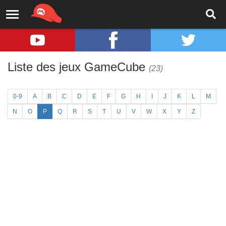
Liste des jeux GameCube
(23)
0-9
A
B
C
D
E
F
G
H
I
J
K
L
M
N
O
P
Q
R
S
T
U
V
W
X
Y
Z