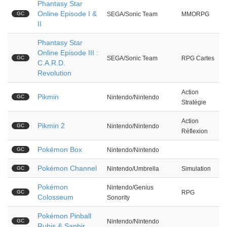
Phantasy Star
Online Episode I &
GC
SEGA/Sonic Team
MMORPG
II
Phantasy Star
Online Episode III :
GC
SEGA/Sonic Team
RPG Cartes
C.A.R.D.
Revolution
Action
Pikmin
GC
Nintendo/Nintendo
Stratégie
Action
Pikmin 2
GC
Nintendo/Nintendo
Réflexion
Pokémon Box
GC
Nintendo/Nintendo
Pokémon Channel
GC
Nintendo/Umbrella
Simulation
Pokémon
Nintendo/Genius
GC
RPG
Colosseum
Sonority
Pokémon Pinball
GC
Nintendo/Nintendo
Rubis & Saphir