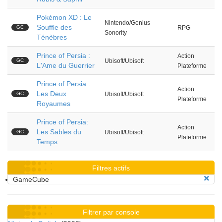
Pokémon XD : Le
Nintendo/Genius
Souffle des
GC
RPG
Sonority
Ténèbres
Prince of Persia :
Action
GC
Ubisoft/Ubisoft
L'Ame du Guerrier
Plateforme
Prince of Persia :
Action
Les Deux
GC
Ubisoft/Ubisoft
Plateforme
Royaumes
Prince of Persia:
Action
Les Sables du
GC
Ubisoft/Ubisoft
Plateforme
Temps
Filtres actifs
GameCube
Filtrer par console