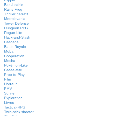
Flipper
Bac à sable
Rainy Frog
Thriller narratif
Metroidvania
Tower Defense
Dungeon RPG
Rogue-Lite
Hack-and-Slash
Cascade
Battle Royale
Moba
Coopération
Mecha
Pokémon-Like
Casse-tête
Free-to-Play
Film
Horreur
FMV
Survie
Exploration
Livres
Tactical-RPG
Twin-stick shooter