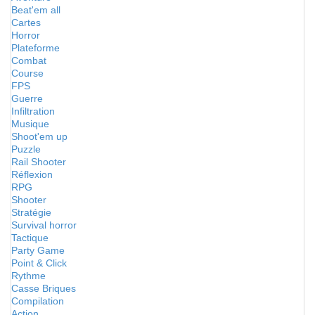
Beat'em all
Cartes
Horror
Plateforme
Combat
Course
FPS
Guerre
Infiltration
Musique
Shoot'em up
Puzzle
Rail Shooter
Réflexion
RPG
Shooter
Stratégie
Survival horror
Tactique
Party Game
Point & Click
Rythme
Casse Briques
Compilation
Action