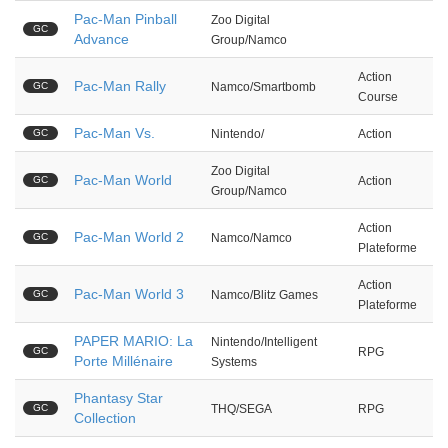
Pac-Man Pinball
Zoo Digital
GC
Advance
Group/Namco
Action
Pac-Man Rally
GC
Namco/Smartbomb
Course
Pac-Man Vs.
GC
Nintendo/
Action
Zoo Digital
Pac-Man World
GC
Action
Group/Namco
Action
Pac-Man World 2
GC
Namco/Namco
Plateforme
Action
Pac-Man World 3
GC
Namco/Blitz Games
Plateforme
PAPER MARIO: La
Nintendo/Intelligent
GC
RPG
Porte Millénaire
Systems
Phantasy Star
GC
THQ/SEGA
RPG
Collection