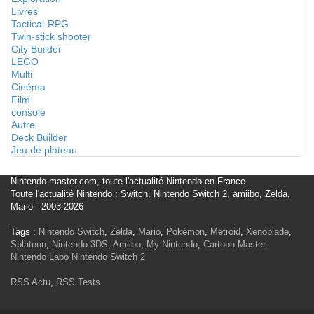
Livres
Tactical-RPG
Twin-stick shooter
City Builder
LEGO
Multi
Cinéma
Film
console
Autre
Deck Builder
Jeu de plateau
Nintendo-master.com, toute l'actualité Nintendo en France
Toute l'actualité Nintendo : Switch, Nintendo Switch 2, amiibo, Zelda,
Mario - 2003-2026
Tags :
Nintendo Switch
,
Zelda
,
Mario
,
Pokémon
,
Metroid
,
Xenoblade
,
Splatoon
,
Nintendo 3DS
,
Amiibo
,
My Nintendo
,
Cartoon Master
,
Nintendo Labo
Nintendo Switch 2
RSS Actu
,
RSS Tests