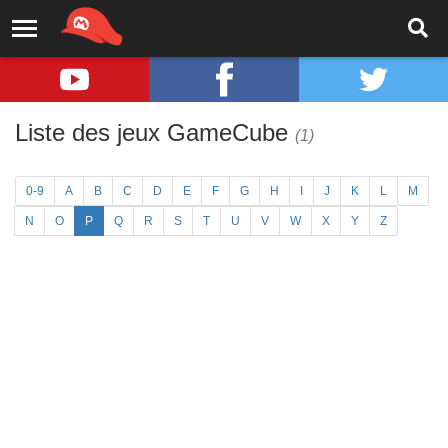
Liste des jeux GameCube
(1)
0-9
A
B
C
D
E
F
G
H
I
J
K
L
M
N
O
P
Q
R
S
T
U
V
W
X
Y
Z