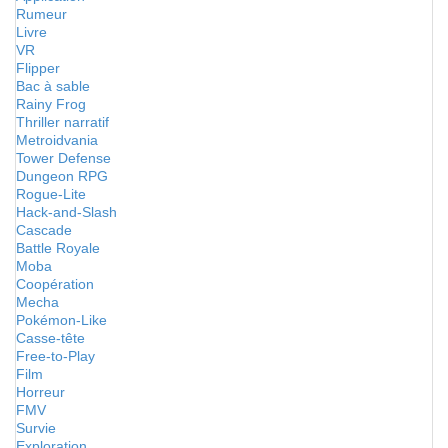
Rumeur
Livre
VR
Flipper
Bac à sable
Rainy Frog
Thriller narratif
Metroidvania
Tower Defense
Dungeon RPG
Rogue-Lite
Hack-and-Slash
Cascade
Battle Royale
Moba
Coopération
Mecha
Pokémon-Like
Casse-tête
Free-to-Play
Film
Horreur
FMV
Survie
Exploration