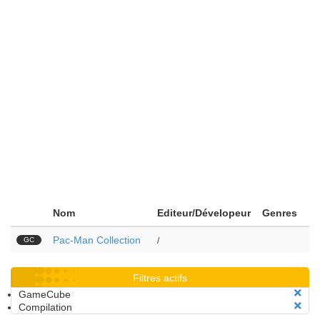
Nom
Editeur/Dévelopeur
Genres
Pac-Man Collection
GC
/
Filtres actifs
GameCube
Compilation