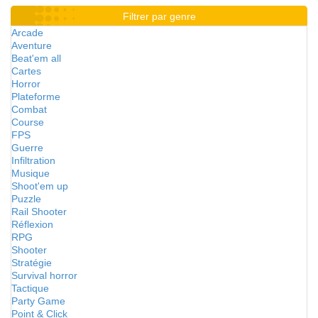
Filtrer par genre
Arcade
Aventure
Beat'em all
Cartes
Horror
Plateforme
Combat
Course
FPS
Guerre
Infiltration
Musique
Shoot'em up
Puzzle
Rail Shooter
Réflexion
RPG
Shooter
Stratégie
Survival horror
Tactique
Party Game
Point & Click