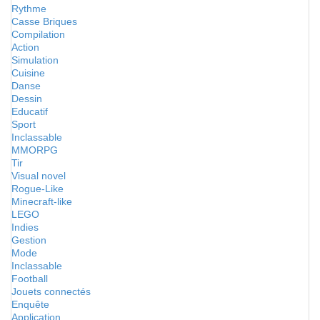
Rythme
Casse Briques
Compilation
Action
Simulation
Cuisine
Danse
Dessin
Educatif
Sport
Inclassable
MMORPG
Tir
Visual novel
Rogue-Like
Minecraft-like
LEGO
Indies
Gestion
Mode
Inclassable
Football
Jouets connectés
Enquête
Application