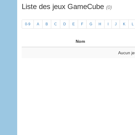
Liste des jeux GameCube
(0)
0-9
A
B
C
D
E
F
G
H
I
J
K
L
Nom
Aucun je