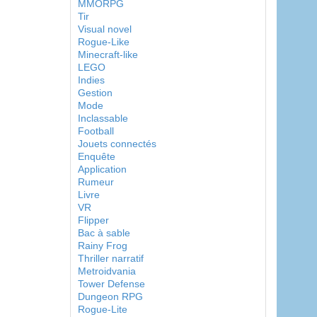
MMORPG
Tir
Visual novel
Rogue-Like
Minecraft-like
LEGO
Indies
Gestion
Mode
Inclassable
Football
Jouets connectés
Enquête
Application
Rumeur
Livre
VR
Flipper
Bac à sable
Rainy Frog
Thriller narratif
Metroidvania
Tower Defense
Dungeon RPG
Rogue-Lite