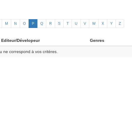
M
N
O
P
Q
R
S
T
U
V
W
X
Y
Z
Editeur/Dévelopeur
Genres
u ne correspond à vos critères.