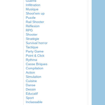
Guerre
Infiltration
Musique
Shoot'em up
Puzzle
Rail Shooter
Réflexion
RPG
Shooter
Stratégie
Survival horror
Tactique
Party Game
Point & Click
Rythme
Casse Briques
Compilation
Action
Simulation
Cuisine
Danse
Dessin
Educatif
Sport
Inclassable