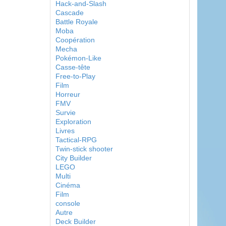
Hack-and-Slash
Cascade
Battle Royale
Moba
Coopération
Mecha
Pokémon-Like
Casse-tête
Free-to-Play
Film
Horreur
FMV
Survie
Exploration
Livres
Tactical-RPG
Twin-stick shooter
City Builder
LEGO
Multi
Cinéma
Film
console
Autre
Deck Builder