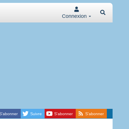
Connexion
S'abonner
Suivre
S'abonner
S'abonner