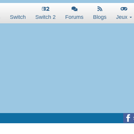
s
Switch
Switch 2
Forums
Blogs
Jeux